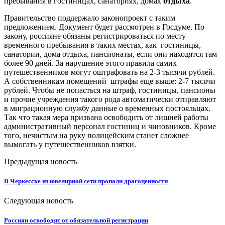
пребывания в гостиницах, санаториях, домах
отдыха
.
Правительство поддержало законопроект с таким
предложением. Документ будет рассмотрен в Госдуме. По
закону, россияне обязаны регистрироваться по месту
временного пребывания в таких местах, как гостиницы,
санатории, дома отдыха, пансионаты, если они находятся там
более 90 дней. За нарушение этого правила самих
путешественников могут оштрафовать на 2-3 тысячи рублей.
А собственникам помещений штрафы еще выше: 2-7 тысячи
рублей. Чтобы не попасться на штраф, гостиницы, пансионы
и прочие учреждения такого рода автоматически отправляют
в миграционную службу данные о временных постояльцах.
Так что такая мера призвана освободить от лишней работы
административный персонал гостиниц и чиновников. Кроме
того, нечистым на руку полицейским станет сложнее
вымогать у путешественников взятки.
Предыдущая новость
В Черкесске из ювелирной сети пропали драгоценности
Следующая новость
Россиян освободят от обязательной регистрации