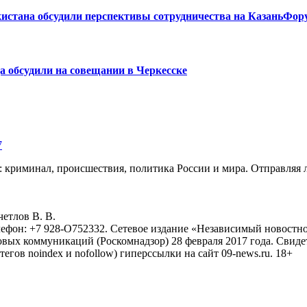
истана обсудили перспективы сотрудничества на КазаньФор
а обсудили на совещании в Черкесске
7
: криминал, происшествия, политика России и мира. Отправляя 
eтлoв B. B.
лефон: +7 928-O752332. Сетевое издание «Независимый новостно
овых коммуникаций (Роскомнадзор) 28 февраля 2017 года. Свиде
тегов noindex и nofollow) гиперссылки на сайт 09-news.ru. 18+