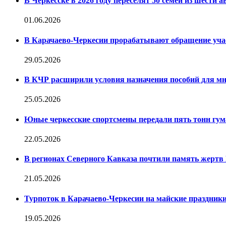
В Черкесске в 2026 году переселят 50 семей из шести
01.06.2026
В Карачаево-Черкесии прорабатывают обращение уча
29.05.2026
В КЧР расширили условия назначения пособий для мн
25.05.2026
Юные черкесские спортсмены передали пять тонн гум
22.05.2026
В регионах Северного Кавказа почтили память жертв
21.05.2026
Турпоток в Карачаево-Черкесии на майские праздник
19.05.2026