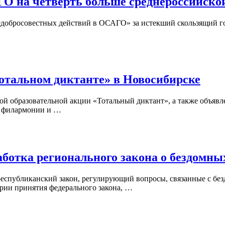
ГО на четверть больше среднероссийско
обросовестных действий в ОСАГО» за истекший скользящий год (
отальном диктанте» в Новосибирске
 образовательной акции «Тотальный диктант», а также объявлен
й филармонии и …
аботка регионального закона о бездомн
республиканский закон, регулирующий вопросы, связанные с б
рии принятия федерального закона, …