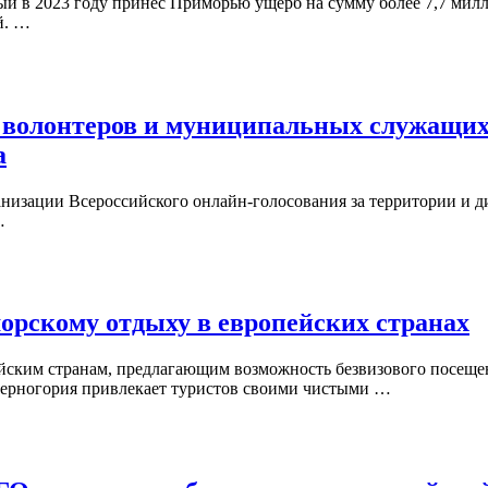
рый в 2023 году принес Приморью ущерб на сумму более 7,7 ми
й. …
 волонтеров и муниципальных служащих 
а
анизации Всероссийского онлайн-голосования за территории и д
…
морскому отдыху в европейских странах
ским странам, предлагающим возможность безвизового посещен
Черногория привлекает туристов своими чистыми …