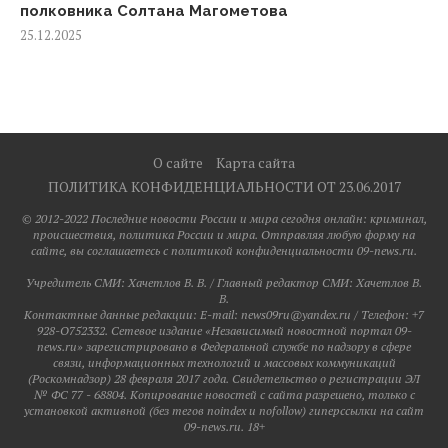
полковника Солтана Магометова
25.12.2025
О сайте
Карта сайта
ПОЛИТИКА КОНФИДЕНЦИАЛЬНОСТИ ОТ 23.06.2017
© 2012-2022 Последние новости России и мира сегодня онлайн: криминал,
происшествия, политика России и мира. Отправляя любую форму на
сайте, вы соглашаетесь с политикой конфиденциальности 09-news.ru.
Учредитель СМИ: Хaчeтлoв B. B. / Главный редактор СМИ: Хaчeтлoв B.
B.
Контактные данные редакции: E-mail: news09ru@yandex.ru / Телефон: +7
928-O752332. Сетевое издание «Независимый новостной портал 09-
news.ru» зарегистрировано в Федеральной службе по надзору в сфере
связи, информационных технологий и массовых коммуникаций
(Роскомнадзор) 28 февраля 2017 года. Свидетельство о регистрации ЭЛ
№ ФС 77 - 68804. Копирование новостей с сайта разрешено, только с
установкой активной (без тегов noindex и nofollow) гиперссылки на сайт
09-news.ru. 18+