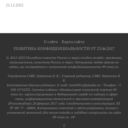
25.12.2025
О сайте
Карта сайта
ПОЛИТИКА КОНФИДЕНЦИАЛЬНОСТИ ОТ 23.06.2017
© 2012-2022 Последние новости России и мира сегодня онлайн: криминал,
происшествия, политика России и мира. Отправляя любую форму на
сайте, вы соглашаетесь с политикой конфиденциальности 09-news.ru.
Учредитель СМИ: Хaчeтлoв B. B. / Главный редактор СМИ: Хaчeтлoв B.
B.
Контактные данные редакции: E-mail: news09ru@yandex.ru / Телефон: +7
928-O752332. Сетевое издание «Независимый новостной портал 09-
news.ru» зарегистрировано в Федеральной службе по надзору в сфере
связи, информационных технологий и массовых коммуникаций
(Роскомнадзор) 28 февраля 2017 года. Свидетельство о регистрации ЭЛ
№ ФС 77 - 68804. Копирование новостей с сайта разрешено, только с
установкой активной (без тегов noindex и nofollow) гиперссылки на сайт
09-news.ru. 18+