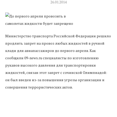
26.01.2014
Министерство транспорта Российской Федерации решило
продлить запрет на провоз любых жидкостей в ручной
клади для авиапассажиров до первого апреля. Как
сообщили 09-news.ru специалисты по изготовлению
рукавов высокого давления для транспортировки
жидкостей, связан этот запрет с сочинской Олимпиадой:
он был введен из-за повышения угрозы организации и
совершения террористических актов.
Под запрет попадают все контейнеры и емкости, в которых
расположены крема, гели, аэрозоли, пасты, жидкости и т.п.
Пронести на борт можно только детское питание (включая