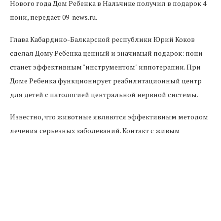
Нового года Дом Ребенка в Нальчике получил в подарок 4
пони, передает 09-news.ru.
Глава Кабардино-Балкарской республики Юрий Коков
сделал Дому Ребенка ценный и значимый подарок: пони
станет эффективным "инструментом" иппотерапии. При
Доме Ребенка функционирует реабилитационный центр
для детей с патологией центральной нервной системы.
Известно, что животные являются эффективным методом
лечения серьезных заболеваний. Контакт с живым
существом помогает детям наладить общение с
окружающим миром, снизить барьеры "непохожести"
детей в кругу их сверстников.
Сегодня в реабилитационном центре лечатся около
полусотни детей с патологией центральной нервной