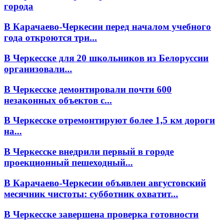
города
В Карачаево-Черкесии перед началом учебного
года откроются три...
В Черкесске для 20 школьников из Белоруссии
организовали...
В Черкесске демонтировали почти 600
незаконных объектов с...
В Черкесске отремонтируют более 1,5 км дороги
на...
В Черкесске внедрили первый в городе
проекционный пешеходный...
В Карачаево-Черкесии объявлен августовский
месячник чистоты: субботник охватит...
В Черкесске завершена проверка готовности