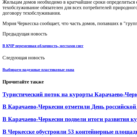
Жильцам домов необходимо в кратчайшие сроки определиться с
техобслуживание обязателен для всех потребителей природног
договору техобслуживания.
Мэрия Черкесска сообщает, что часть домов, попавших в "гру
Предыдущая новость
В КЧР переменная облачность, местами снег
Следующая новость
Выбираем надежные пластиковые окна
Прочитайте также
Туристический поток на курорты Карачаево-Черк
В Карачаево-Черкесии отметили День российской
В Карачаево-Черкесии подвели итоги развития кул
В Черкесске обустроили 53 контейнерные площадки