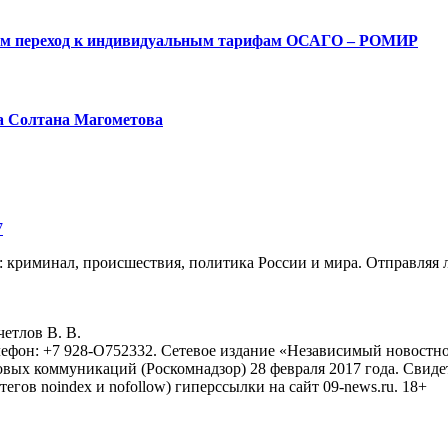
ым переход к индивидуальным тарифам ОСАГО – РОМИР
а Солтана Магометова
7
: криминал, происшествия, политика России и мира. Отправляя 
eтлoв B. B.
лефон: +7 928-O752332. Сетевое издание «Независимый новостно
овых коммуникаций (Роскомнадзор) 28 февраля 2017 года. Свиде
тегов noindex и nofollow) гиперссылки на сайт 09-news.ru. 18+