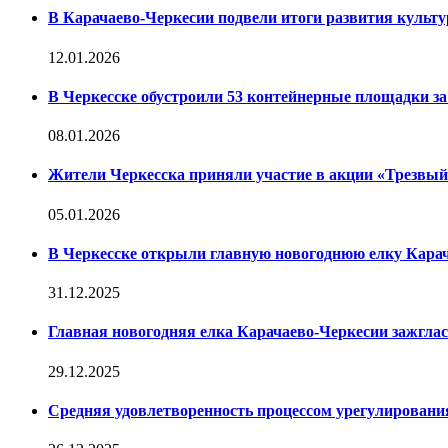
В Карачаево-Черкесии подвели итоги развития культур
12.01.2026
В Черкесске обустроили 53 контейнерные площадки за 
08.01.2026
Жители Черкесска приняли участие в акции «Трезвы
05.01.2026
В Черкесске открыли главную новогоднюю елку Кара
31.12.2025
Главная новогодняя елка Карачаево-Черкесии зажглас
29.12.2025
Средняя удовлетворенность процессом урегулирован