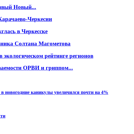
звый Новый...
Карачаево-Черкесии
глась в Черкесске
овника Солтана Магометова
в экологическом рейтинге регионов
ваемости ОРВИ и гриппом...
 в новогодние каникулы увеличился почти на 4%
ати