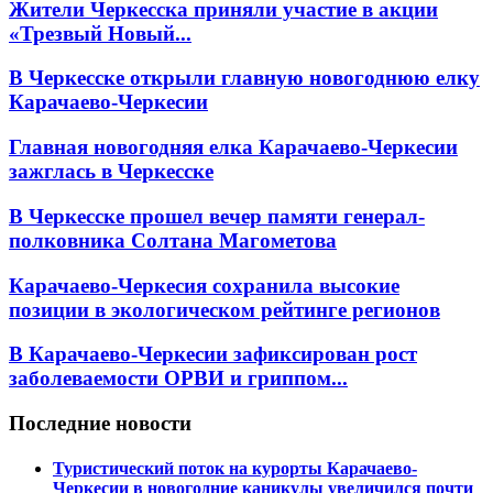
Жители Черкесска приняли участие в акции
«Трезвый Новый...
В Черкесске открыли главную новогоднюю елку
Карачаево-Черкесии
Главная новогодняя елка Карачаево-Черкесии
зажглась в Черкесске
В Черкесске прошел вечер памяти генерал-
полковника Солтана Магометова
Карачаево-Черкесия сохранила высокие
позиции в экологическом рейтинге регионов
В Карачаево-Черкесии зафиксирован рост
заболеваемости ОРВИ и гриппом...
Последние новости
Туристический поток на курорты Карачаево-
Черкесии в новогодние каникулы увеличился почти