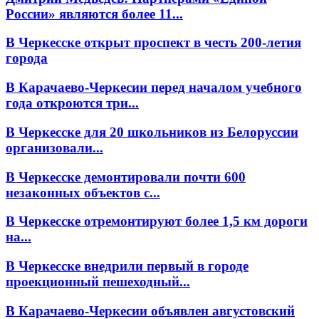
России» являются более 11...
В Черкесске открыт проспект в честь 200-летия
города
В Карачаево-Черкесии перед началом учебного
года откроются три...
В Черкесске для 20 школьников из Белоруссии
организовали...
В Черкесске демонтировали почти 600
незаконных объектов с...
В Черкесске отремонтируют более 1,5 км дороги
на...
В Черкесске внедрили первый в городе
проекционный пешеходный...
В Карачаево-Черкесии объявлен августовский