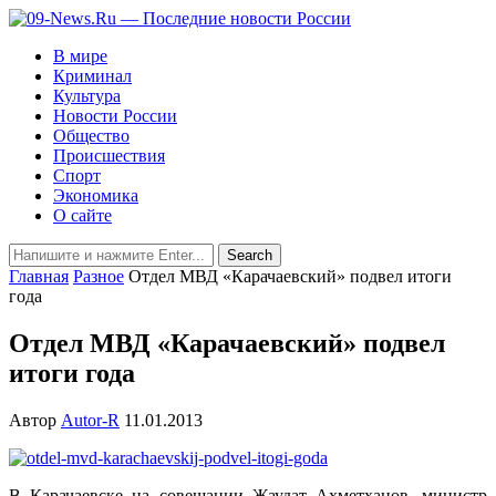
В мире
Криминал
Культура
Новости России
Общество
Происшествия
Спорт
Экономика
О сайте
Главная
Разное
Отдел МВД «Карачаевский» подвел итоги
года
Отдел МВД «Карачаевский» подвел
итоги года
Автор
Autor-R
11.01.2013
В Карачаевске на совещании Жаудат Ахметханов, министр