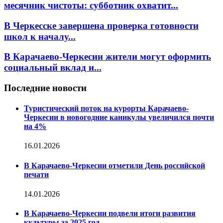
месячник чистоты: субботник охватит...
В Черкесске завершена проверка готовности
школ к началу...
В Карачаево-Черкесии жители могут оформить
социальный вклад и...
Последние новости
Туристический поток на курорты Карачаево-
Черкесии в новогодние каникулы увеличился почти
на 4%
16.01.2026
В Карачаево-Черкесии отметили День российской
печати
14.01.2026
В Карачаево-Черкесии подвели итоги развития
культуры за 2025 год