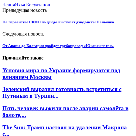
Чечня
Яхья Бисултанов
Предыдущая новость
На первенстве СКФО по дзюдо выступят дзюдоисты Нальчика
Следующая новость
От Анапы до Болгарии пройдет трубопровод «Южный поток»
Прочитайте также
Условия мира по Украине формируются под
влиянием Москвы
Зеленский выразил готовность встретиться с
Путиным в Турции...
Пять человек выжили после аварии самолёта в
болоте,...
The Sun: Трамп настоял на удалении Макрона
с...