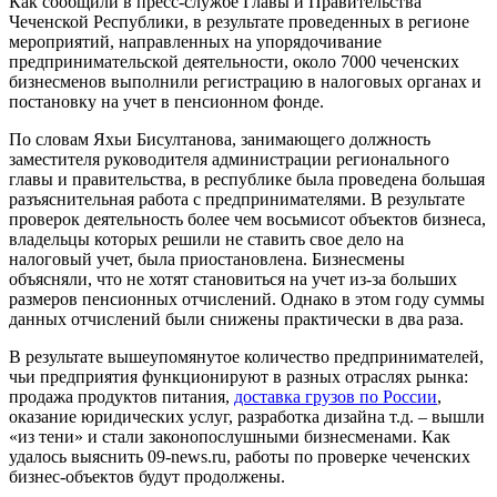
Как сообщили в пресс-службе Главы и Правительства
Чеченской Республики, в результате проведенных в регионе
мероприятий, направленных на упорядочивание
предпринимательской деятельности, около 7000 чеченских
бизнесменов выполнили регистрацию в налоговых органах и
постановку на учет в пенсионном фонде.
По словам Яхьи Бисултанова, занимающего должность
заместителя руководителя администрации регионального
главы и правительства, в республике была проведена большая
разъяснительная работа с предпринимателями. В результате
проверок деятельность более чем восьмисот объектов бизнеса,
владельцы которых решили не ставить свое дело на
налоговый учет, была приостановлена. Бизнесмены
объясняли, что не хотят становиться на учет из-за больших
размеров пенсионных отчислений. Однако в этом году суммы
данных отчислений были снижены практически в два раза.
В результате вышеупомянутое количество предпринимателей,
чьи предприятия функционируют в разных отраслях рынка:
продажа продуктов питания,
доставка грузов по России
,
оказание юридических услуг, разработка дизайна т.д. – вышли
«из тени» и стали законопослушными бизнесменами. Как
удалось выяснить 09-news.ru, работы по проверке чеченских
бизнес-объектов будут продолжены.