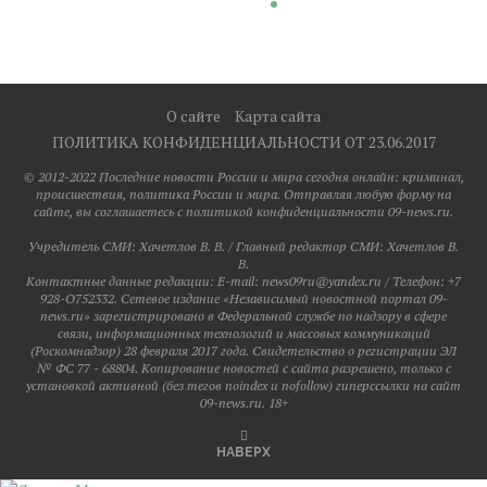
О сайте
Карта сайта
ПОЛИТИКА КОНФИДЕНЦИАЛЬНОСТИ ОТ 23.06.2017
© 2012-2022 Последние новости России и мира сегодня онлайн: криминал,
происшествия, политика России и мира. Отправляя любую форму на
сайте, вы соглашаетесь с политикой конфиденциальности 09-news.ru.
Учредитель СМИ: Хaчeтлoв B. B. / Главный редактор СМИ: Хaчeтлoв B.
B.
Контактные данные редакции: E-mail: news09ru@yandex.ru / Телефон: +7
928-O752332. Сетевое издание «Независимый новостной портал 09-
news.ru» зарегистрировано в Федеральной службе по надзору в сфере
связи, информационных технологий и массовых коммуникаций
(Роскомнадзор) 28 февраля 2017 года. Свидетельство о регистрации ЭЛ
№ ФС 77 - 68804. Копирование новостей с сайта разрешено, только с
установкой активной (без тегов noindex и nofollow) гиперссылки на сайт
09-news.ru. 18+
НАВЕРХ