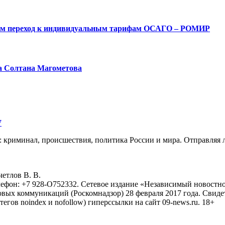
ым переход к индивидуальным тарифам ОСАГО – РОМИР
а Солтана Магометова
7
: криминал, происшествия, политика России и мира. Отправляя 
eтлoв B. B.
лефон: +7 928-O752332. Сетевое издание «Независимый новостно
овых коммуникаций (Роскомнадзор) 28 февраля 2017 года. Свиде
тегов noindex и nofollow) гиперссылки на сайт 09-news.ru. 18+