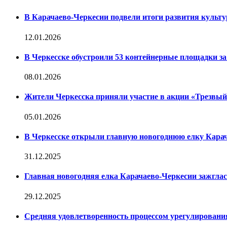
В Карачаево-Черкесии подвели итоги развития культур
12.01.2026
В Черкесске обустроили 53 контейнерные площадки за 
08.01.2026
Жители Черкесска приняли участие в акции «Трезвы
05.01.2026
В Черкесске открыли главную новогоднюю елку Кара
31.12.2025
Главная новогодняя елка Карачаево-Черкесии зажглас
29.12.2025
Средняя удовлетворенность процессом урегулирован