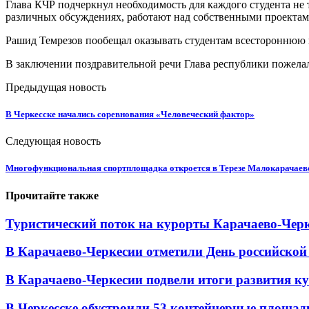
Глава КЧР подчеркнул необходимость для каждого студента не
различных обсуждениях, работают над собственными проектами
Рашид Темрезов пообещал оказывать студентам всестороннюю по
В заключении поздравительной речи Глава республики пожелал
Предыдущая новость
В Черкесске начались соревнования «Человеческий фактор»
Следующая новость
Многофункциональная спортплощадка откроется в Терезе Малокарачаев
Прочитайте также
Туристический поток на курорты Карачаево-Черк
В Карачаево-Черкесии отметили День российской
В Карачаево-Черкесии подвели итоги развития кул
В Черкесске обустроили 53 контейнерные площадки