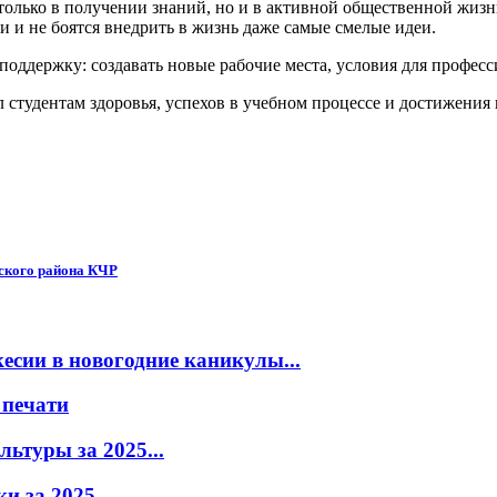
 только в получении знаний, но и в активной общественной жиз
 и не боятся внедрить в жизнь даже самые смелые идеи.
ддержку: создавать новые рабочие места, условия для професси
 студентам здоровья, успехов в учебном процессе и достижения
ского района КЧР
есии в новогодние каникулы...
 печати
ьтуры за 2025...
 за 2025...