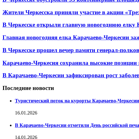
Жители Черкесска приняли участие в акции «Тре
В Черкесске открыли главную новогоднюю елку 
Главная новогодняя елка Карачаево-Черкесии заж
В Черкесске прошел вечер памяти генерал-полк
Карачаево-Черкесия сохранила высокие позиции 
В Карачаево-Черкесии зафиксирован рост заболе
Последние новости
Туристический поток на курорты Карачаево-Черкесии
16.01.2026
В Карачаево-Черкесии отметили День российской печ
14.01.2026