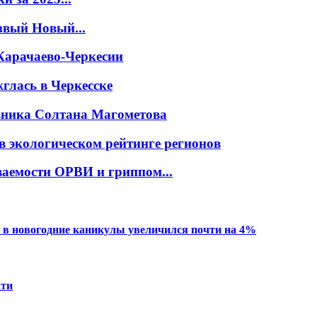
звый Новый...
Карачаево-Черкесии
глась в Черкесске
овника Солтана Магометова
в экологическом рейтинге регионов
ваемости ОРВИ и гриппом...
 в новогодние каникулы увеличился почти на 4%
ати