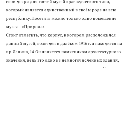
свои двери для гостей музей краеведческого типа,
который является единственный в своём роде на всю
республику. Посетить можно только одно помещение
музея – «Природа».
Стоит отметить, что корпус, в котором расположился
данный музей, возведён в далёком 1916 г. и находится на
пр. Ленина, 14. Он является памятником архитектурного
значения, ведь это одно из немногочисленных зданий,
которое сохранилось с предыдущего столетия. Строение
сберегло свою архитектуру в оригинальном виде, а также
остался нетронутым декор.
Это здание закрыли ещё в 2003 году по причине того, что
фондохранилище музея стало непригодным для
использования.