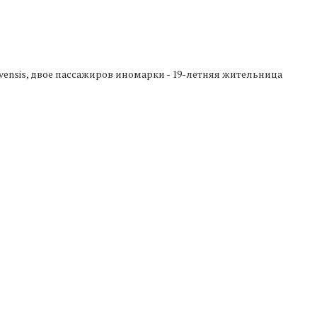
vensis, двое пассажиров иномарки - 19-летняя жительница
 получили травмы несовместимые с жизнью.
одителя-виновника аварии проверят на наличие алкоголя в
Следующая новость
В Черкесске на крещение оборудуют купель в
парке «Зеленый остров»
ТАЙТЕ ТАКЖЕ