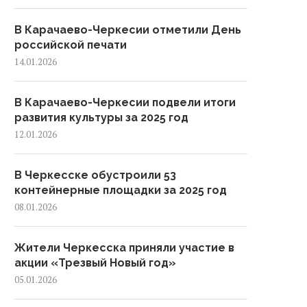
В Карачаево-Черкесии отметили День
российской печати
14.01.2026
В Карачаево-Черкесии подвели итоги
развития культуры за 2025 год
12.01.2026
В Черкесске обустроили 53
контейнерные площадки за 2025 год
08.01.2026
Жители Черкесска приняли участие в
акции «Трезвый Новый год»
Главная новогодняя елка
В Черкесске прошел веч
05.01.2026
арачаево-Черкесии зажглась
памяти генерал-полковн
в Черкесске
Солтана Магометова