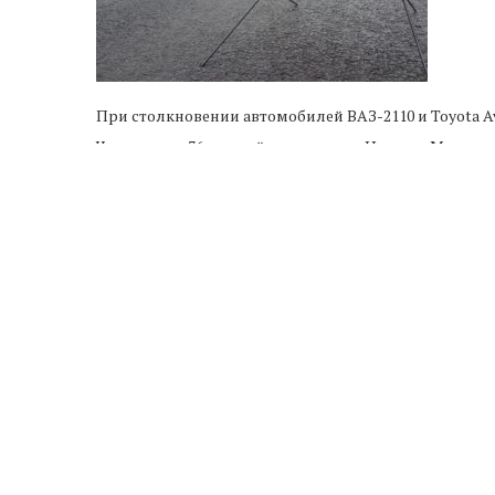
При столкновении автомобилей ВАЗ-2110 и Toyota A
Черкесска и 36-летний житель аула Нижняя Мара -
Обстоятельства произошедшего устанавливаются. В
крови, передает 09-news.ru.
Предыдущая новость
В КЧР появится Центр развития
профмастерства педагогов
ПРОЧИ