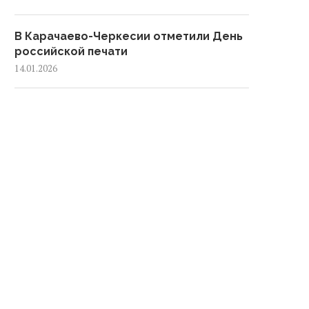
В Карачаево-Черкесии отметили День
российской печати
14.01.2026
В Карачаево-Черкесии подвели итоги
развития культуры за 2025 год
12.01.2026
В Черкесске обустроили 53
контейнерные площадки за 2025 год
08.01.2026
Жители Черкесска приняли участие в
акции «Трезвый Новый год»
05.01.2026