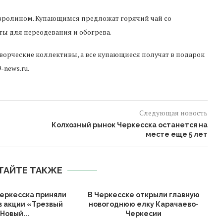
овролином. Купающимся предложат горячий чай со
ты для переодевания и обогрева.
творческие коллективы, а все купающиеся получат в подарок
-news.ru.
Следующая новость
Колхозный рынок Черкесска останется на
месте еще 5 лет
ТАЙТЕ ТАКЖЕ
еркесска приняли
В Черкесске открыли главную
в акции «Трезвый
новогоднюю елку Карачаево-
К
Новый...
Черкесии