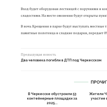
Вход будет оборудован лестницей с поручнями и к
сладостями. На месте омовения будут открыты пунк
В ночь Крещения в парке будут выступать местные 
памятные полотенца и сладкие подарки, передает 09
Предыдущая новость
Два человека погибли в ДТП под Черкесском
ПРОЧИ
ии подвели
В Черкесске обустроили 53
Жители Ч
ьтуры за
контейнерные площадки за
участие 
2025...