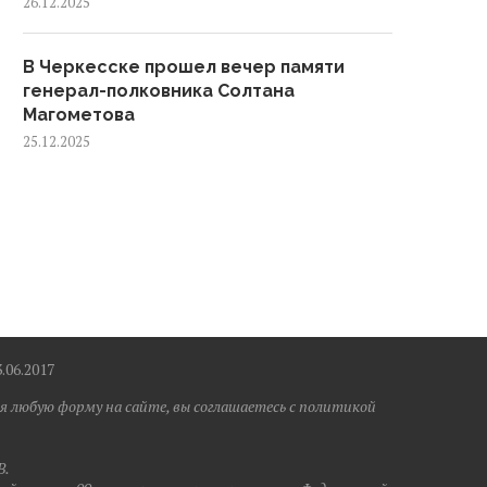
26.12.2025
В Черкесске прошел вечер памяти
генерал-полковника Солтана
Магометова
25.12.2025
6.2017
я любую форму на сайте, вы соглашаетесь с политикой
B.