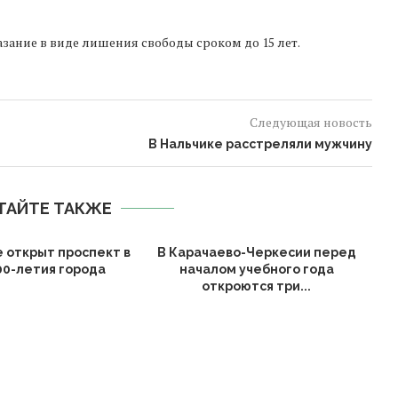
зание в виде лишения свободы сроком до 15 лет.
Следующая новость
В Нальчике расстреляли мужчину
ТАЙТЕ ТАКЖЕ
е открыт проспект в
В Карачаево-Черкесии перед
00-летия города
началом учебного года
откроются три...