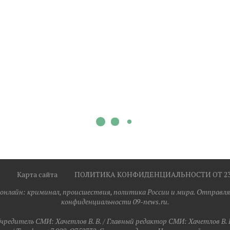
Карта сайта
ПОЛИТИКА КОНФИДЕНЦИАЛЬНОСТИ ОТ 23.0
я онлайн: криминал, происшествия, политика России и мира. Отправля
конфиденциальности 09-news.ru.
чредитель СМИ: Хaчeтлoв B. B. / Главный редактор СМИ: Хaчeтлoв B. 