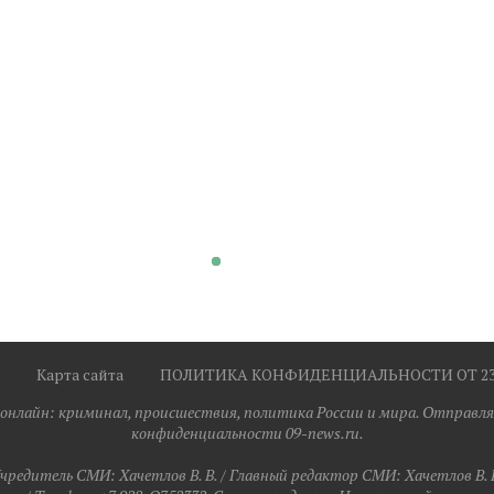
Карта сайта
ПОЛИТИКА КОНФИДЕНЦИАЛЬНОСТИ ОТ 23.0
я онлайн: криминал, происшествия, политика России и мира. Отправля
конфиденциальности 09-news.ru.
чредитель СМИ: Хaчeтлoв B. B. / Главный редактор СМИ: Хaчeтлoв B. 