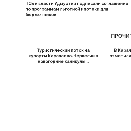
ПСБ и власти Удмуртии подписали соглашение
по программам льготной ипотеки для
бюджетников
ПРОЧИ
Туристический поток на
В Кара
курорты Карачаево-Черкесии в
отметили
новогодние каникулы...