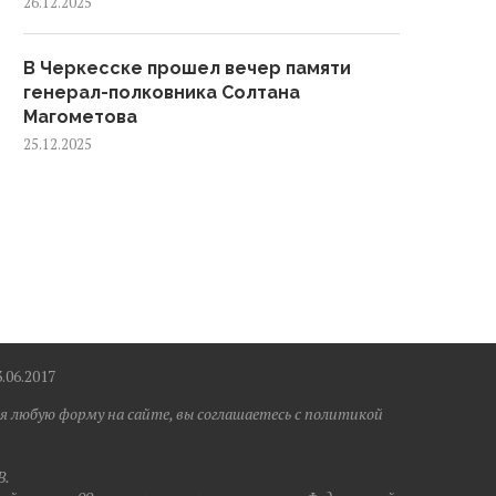
26.12.2025
В Черкесске прошел вечер памяти
генерал-полковника Солтана
Магометова
25.12.2025
6.2017
я любую форму на сайте, вы соглашаетесь с политикой
B.