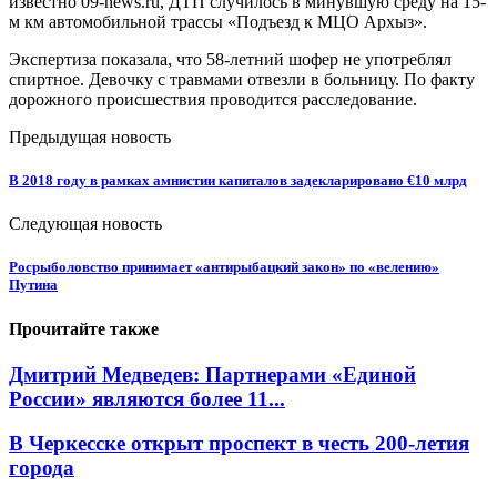
известно 09-news.ru, ДТП случилось в минувшую среду на 15-
м км автомобильной трассы «Подъезд к МЦО Архыз».
Экспертиза показала, что 58-летний шофер не употреблял
спиртное. Девочку с травмами отвезли в больницу. По факту
дорожного происшествия проводится расследование.
Предыдущая новость
В 2018 году в рамках амнистии капиталов задекларировано €10 млрд
Следующая новость
Росрыболовство принимает «антирыбацкий закон» по «велению»
Путина
Прочитайте также
Дмитрий Медведев: Партнерами «Единой
России» являются более 11...
В Черкесске открыт проспект в честь 200-летия
города