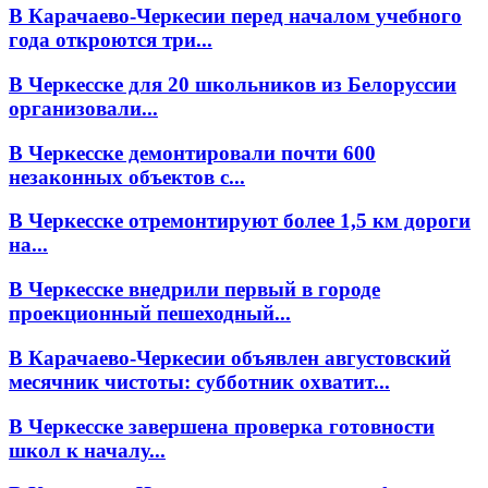
В Карачаево-Черкесии перед началом учебного
года откроются три...
В Черкесске для 20 школьников из Белоруссии
организовали...
В Черкесске демонтировали почти 600
незаконных объектов с...
В Черкесске отремонтируют более 1,5 км дороги
на...
В Черкесске внедрили первый в городе
проекционный пешеходный...
В Карачаево-Черкесии объявлен августовский
месячник чистоты: субботник охватит...
В Черкесске завершена проверка готовности
школ к началу...