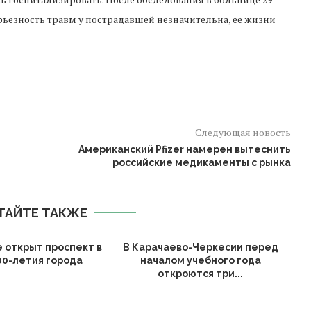
рьезность травм у пострадавшей незначительна, ее жизни
Следующая новость
Американский Pfizer намерен вытеснить
российские медикаменты с рынка
ТАЙТЕ ТАКЖЕ
е открыт проспект в
В Карачаево-Черкесии перед
00-летия города
началом учебного года
откроются три...