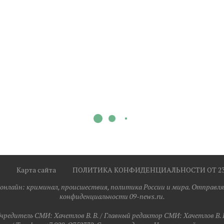
Карта сайта
ПОЛИТИКА КОНФИДЕНЦИАЛЬНОСТИ ОТ 23.0
я онлайн: криминал, происшествия, политика России и мира. Отправля
конфиденциальности 09-news.ru.
чредитель СМИ: Хaчeтлoв B. B. / Главный редактор СМИ: Хaчeтлoв B. 