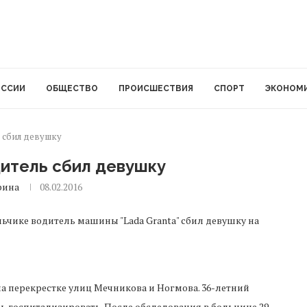
ОССИИ
ОБЩЕСТВО
ПРОИСШЕСТВИЯ
СПОРТ
ЭКОНОМ
 сбил девушку
дитель сбил девушку
рина
08.02.2016
Нальчике водитель машины "Lada Granta" сбил девушку на
 перекрестке улиц Мечникова и Ногмова. 36-летний
 госпитализировать. После обследования в больнице 29-