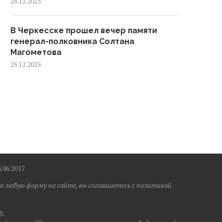
26.12.2025
В Черкесске прошел вечер памяти
генерал-полковника Солтана
Магометова
25.12.2025
6.2017
я любую форму на сайте, вы соглашаетесь с политикой
B.