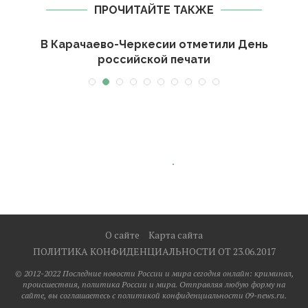
ПРОЧИТАЙТЕ ТАКЖЕ
-
В Карачаево-Черкесии отметили День
российской печати
О сайте
Карта сайта
ПОЛИТИКА КОНФИДЕНЦИАЛЬНОСТИ ОТ 23.06.2017
© 2012-2022 Последние новости России и мира сегодня онлайн: криминал,
происшествия, политика России и мира. Отправляя любую форму на
сайте, вы соглашаетесь с политикой конфиденциальности 09-news.ru.