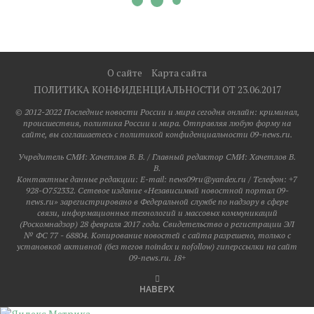
О сайте
Карта сайта
ПОЛИТИКА КОНФИДЕНЦИАЛЬНОСТИ ОТ 23.06.2017
© 2012-2022 Последние новости России и мира сегодня онлайн: криминал,
происшествия, политика России и мира. Отправляя любую форму на
сайте, вы соглашаетесь с политикой конфиденциальности 09-news.ru.
Учредитель СМИ: Хaчeтлoв B. B. / Главный редактор СМИ: Хaчeтлoв B.
B.
Контактные данные редакции: E-mail: news09ru@yandex.ru / Телефон: +7
928-O752332. Сетевое издание «Независимый новостной портал 09-
news.ru» зарегистрировано в Федеральной службе по надзору в сфере
связи, информационных технологий и массовых коммуникаций
(Роскомнадзор) 28 февраля 2017 года. Свидетельство о регистрации ЭЛ
№ ФС 77 - 68804. Копирование новостей с сайта разрешено, только с
установкой активной (без тегов noindex и nofollow) гиперссылки на сайт
09-news.ru. 18+
НАВЕРХ