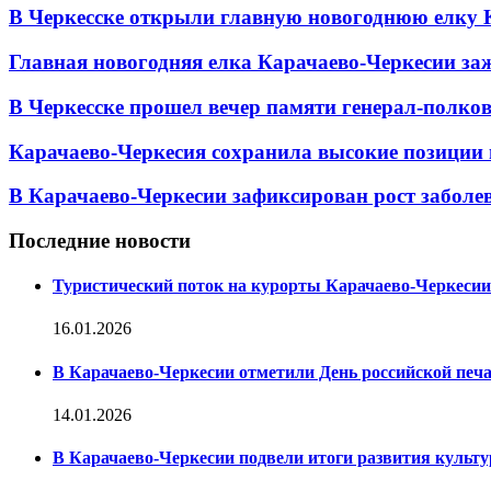
В Черкесске открыли главную новогоднюю елку 
Главная новогодняя елка Карачаево-Черкесии заж
В Черкесске прошел вечер памяти генерал-полк
Карачаево-Черкесия сохранила высокие позиции 
В Карачаево-Черкесии зафиксирован рост заболе
Последние новости
Туристический поток на курорты Карачаево-Черкесии
16.01.2026
В Карачаево-Черкесии отметили День российской печ
14.01.2026
В Карачаево-Черкесии подвели итоги развития культур