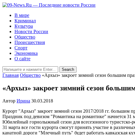
В мире
Криминал
Культура
Новости России
Общество
Происшествия
Спорт
Экономика
О сайте
Главная
Общество
«Архыз» закроет зимний сезон большим пр
«Архыз» закроет зимний сезон больши
Автор
Ирина
30.03.2018
Курорт "Архыз" закроет зимний сезон 2017/2018 гг. большим пр
Праздник под девизом "Романтика на романтике" начнется 31 
Юбилейный горнолыжный сезон для всесезонного туристско-рек
31 марта все гости курорта смогут принять участие в различн
канатной дороги "Млечный путь" будет работать кавказская ку