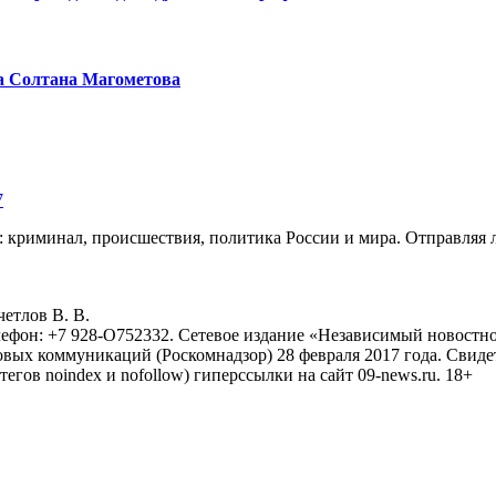
а Солтана Магометова
7
: криминал, происшествия, политика России и мира. Отправляя 
eтлoв B. B.
лефон: +7 928-O752332. Сетевое издание «Независимый новостно
овых коммуникаций (Роскомнадзор) 28 февраля 2017 года. Свиде
тегов noindex и nofollow) гиперссылки на сайт 09-news.ru. 18+