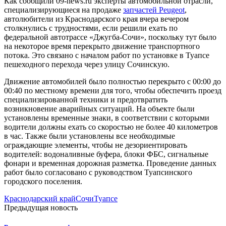
Как сообщили 09-news.ru эксперты автомобильной отрасли,
специализирующиеся на продаже
запчастей Peugeot
,
автолюбители из Краснодарского края вчера вечером
столкнулись с трудностями, если решили ехать по
федеральной автотрассе «Джугба-Сочи», поскольку тут было
на некоторое время перекрыто движение транспортного
потока. Это связано с началом работ по установке в Туапсе
пешеходного перехода через улицу Сочинскую.
Движение автомобилей было полностью перекрыто с 00:00 до
00:40 по местному времени для того, чтобы обеспечить проезд
специализированной техники и предотвратить
возникновение аварийных ситуаций. На объекте были
установлены временные знаки, в соответствии с которыми
водители должны ехать со скоростью не более 40 километров
в час. Также были установлены все необходимые
ограждающие элементы, чтобы не дезориентировать
водителей: водоналивные буфера, блоки ФБС, сигнальные
фонари и временная дорожная разметка. Проведение данных
работ было согласовано с руководством Туапсинского
городского поселения.
Краснодарский край
Сочи
Туапсе
Предыдущая новость