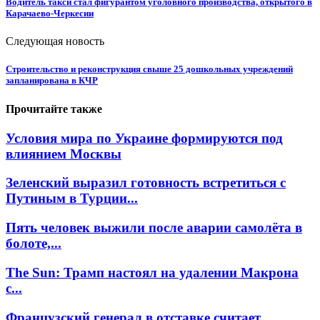
Водитель такси стал фигурантом уголовного производства, открытого в
Карачаево-Черкесии
Следующая новость
Строительство и реконструкция свыше 25 дошкольных учреждений
запланирована в КЧР
Прочитайте также
Условия мира по Украине формируются под
влиянием Москвы
Зеленский выразил готовность встретиться с
Путиным в Турции...
Пять человек выжили после аварии самолёта в
болоте,...
The Sun: Трамп настоял на удалении Макрона
с...
Французский генерал в отставке считает