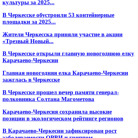
культуры за 2025...
В Черкесске обустроили 53 контейнерные
площадки за 2025...
Жители Черкесска приняли участие в акции
«Трезвый Новый...
В Черкесске открыли главную новогоднюю елку
Карачаево-Черкесии
Главная новогодняя елка Карачаево-Черкесии
зажглась в Черкесске
В Черкесске прошел вечер памяти генерал-
полковника Солтана Магометова
Карачаево-Черкесия сохранила высокие
позиции в экологическом рейтинге регионов
В Карачаево-Черкесии зафиксирован рост
заболеваемости ОРВИ и гриппом...