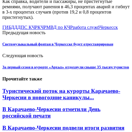
Как справка, водители и пассажиры, не пристегнутые
ремнями, получают ранения в 46,3 процентах аварий и гибнут
в 3-х процентах случаев (против 19,2 и 0,8 процентов
пристегнутых).
ГИБДД
ДПС КЧР
КЧР
МВД по КЧР
работа служб
Черкесск
Предыдущая новость
Светомузыкальный фонтан в Черкесске будет отреставрирован
Следующая новость
За первый сезон в курорте «Архыз» отдохнули свыше 35 тысяч туристов
Прочитайте также
Туристический поток на курорты Карачаево-
Черкесии в новогодние каникулы...
В Карачаево-Черкесии отметили День
российской печати
В Карачаево-Черкесии подвели итоги развития