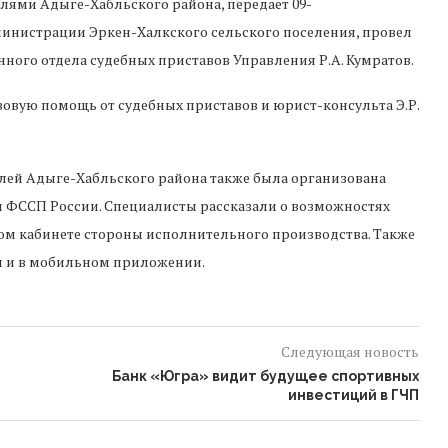
елями Адыге-Хабльского района, передает 09-
министрации Эркен-Халкского сельского поселения, провел
ного отдела судебных приставов Управления Р.А. Кумратов.
овую помощь от судебных приставов и юрист-консульта Э.Р.
лей Адыге-Хабльского района также была организована
 ФССП России. Специалисты рассказали о возможностях
ом кабинете стороны исполнительного производства. Также
ен и в мобильном приложении.
Следующая новость
Банк «Югра» видит будущее спортивных
инвестиций в ГЧП