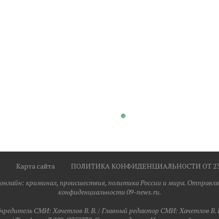
Карта сайта
ПОЛИТИКА КОНФИДЕНЦИАЛЬНОСТИ ОТ 23.0
я онлайн: криминал, происшествия, политика России и мира. Отправля
конфиденциальности 09-news.ru.
чредитель СМИ: Хaчeтлoв B. B. / Главный редактор СМИ: Хaчeтлoв B. 