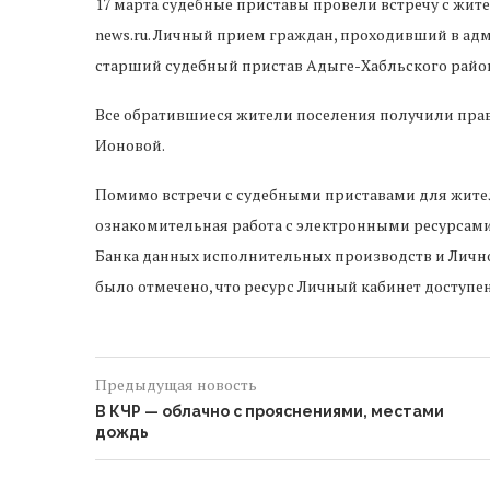
17 марта судебные приставы провели встречу с жит
news.ru. Личный прием граждан, проходивший в ад
старший судебный пристав Адыге-Хабльского район
Все обратившиеся жители поселения получили прав
Ионовой.
Помимо встречи с судебными приставами для жите
ознакомительная работа с электронными ресурсами
Банка данных исполнительных производств и Личн
было отмечено, что ресурс Личный кабинет доступ
Предыдущая новость
В КЧР — облачно с прояснениями, местами
дождь