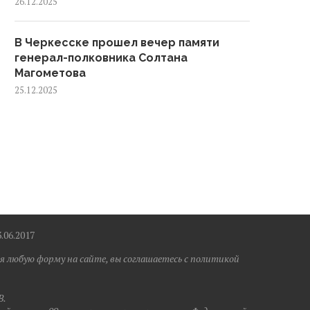
26.12.2025
В Черкесске прошел вечер памяти
генерал-полковника Солтана
Магометова
25.12.2025
6.2017
я любую форму на сайте, вы соглашаетесь с политикой
B.