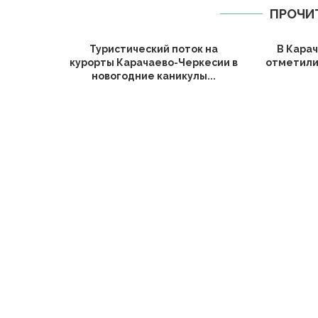
ПРОЧИ
Туристический поток на
В Кара
курорты Карачаево-Черкесии в
отметили
новогодние каникулы...