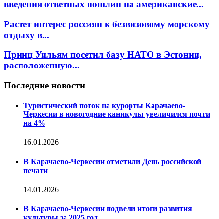
введения ответных пошлин на американские...
Растет интерес россиян к безвизовому морскому
отдыху в...
Принц Уильям посетил базу НАТО в Эстонии,
расположенную...
Последние новости
Туристический поток на курорты Карачаево-
Черкесии в новогодние каникулы увеличился почти
на 4%
16.01.2026
В Карачаево-Черкесии отметили День российской
печати
14.01.2026
В Карачаево-Черкесии подвели итоги развития
культуры за 2025 год