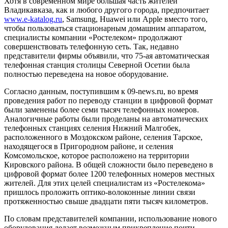
Хотя в современном мире большая часть жителей
Владикавказа, как и любого другого города, предпочитает
www.e-katalog.ru
, Samsung, Huawei или Apple вместо того,
чтобы пользоваться стационарным домашним аппаратом,
специалисты компании «Ростелеком» продолжают
совершенствовать телефонную сеть. Так, недавно
представители фирмы объявили, что 75-ая автоматическая
телефонная станция столицы Северной Осетии была
полностью переведена на новое оборудование.
Согласно данным, поступившим к 09-news.ru, во время
проведения работ по переводу станции в цифровой формат
были заменены более семи тысяч телефонных номеров.
Аналогичные работы были проделаны на автоматических
телефонных станциях селения Нижний Малгобек,
расположенного в Моздокском районе, селения Тарское,
находящегося в Пригородном районе, и селения
Комсомольское, которое расположено на территории
Кировского района. В общей сложности было переведено в
цифровой формат более 1200 телефонных номеров местных
жителей. Для этих целей специалистам из «Ростелекома»
пришлось проложить оптико-волоконные линии связи
протяженностью свыше двадцати пяти тысяч километров.
По словам представителей компании, использование нового
оборудования делает возможным прикрепление почти