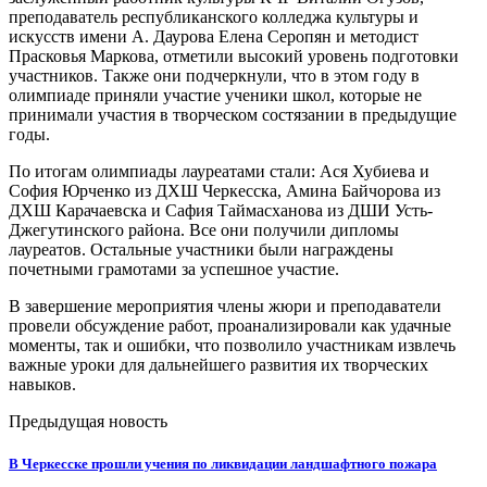
преподаватель республиканского колледжа культуры и
искусств имени А. Даурова Елена Серопян и методист
Прасковья Маркова, отметили высокий уровень подготовки
участников. Также они подчеркнули, что в этом году в
олимпиаде приняли участие ученики школ, которые не
принимали участия в творческом состязании в предыдущие
годы.
По итогам олимпиады лауреатами стали: Ася Хубиева и
София Юрченко из ДХШ Черкесска, Амина Байчорова из
ДХШ Карачаевска и Сафия Таймасханова из ДШИ Усть-
Джегутинского района. Все они получили дипломы
лауреатов. Остальные участники были награждены
почетными грамотами за успешное участие.
В завершение мероприятия члены жюри и преподаватели
провели обсуждение работ, проанализировали как удачные
моменты, так и ошибки, что позволило участникам извлечь
важные уроки для дальнейшего развития их творческих
навыков.
Предыдущая новость
В Черкесске прошли учения по ликвидации ландшафтного пожара