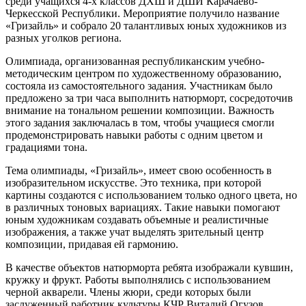
среди учащихся 4-х классов ДХШ и ДШИ Карачаево-
Черкесской Республики. Мероприятие получило название
«Гризайль» и собрало 20 талантливых юных художников из
разных уголков региона.
Олимпиада, организованная республиканским учебно-
методическим центром по художественному образованию,
состояла из самостоятельного задания. Участникам было
предложено за три часа выполнить натюрморт, сосредоточив
внимание на тональном решении композиции. Важность
этого задания заключалась в том, чтобы учащиеся смогли
продемонстрировать навыки работы с одним цветом и
градациями тона.
Тема олимпиады, «Гризайль», имеет свою особенность в
изобразительном искусстве. Это техника, при которой
картины создаются с использованием только одного цвета, но
в различных тоновых вариациях. Такие навыки помогают
юным художникам создавать объемные и реалистичные
изображения, а также учат выделять зрительный центр
композиции, придавая ей гармонию.
В качестве объектов натюрморта ребята изображали кувшин,
кружку и фрукт. Работы выполнялись с использованием
черной акварели. Члены жюри, среди которых были
заслуженный работник культуры КЧР Виталий Огузов,