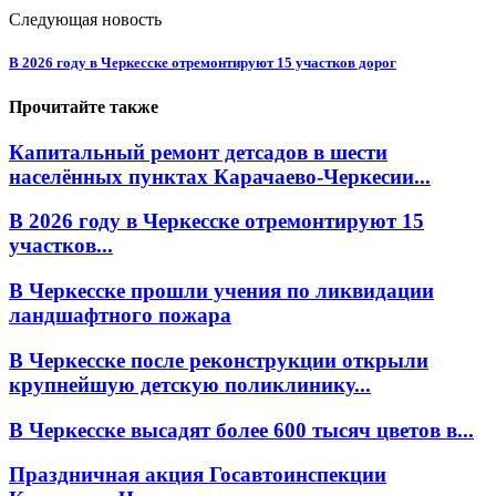
Следующая новость
В 2026 году в Черкесске отремонтируют 15 участков дорог
Прочитайте также
Капитальный ремонт детсадов в шести
населённых пунктах Карачаево-Черкесии...
В 2026 году в Черкесске отремонтируют 15
участков...
В Черкесске прошли учения по ликвидации
ландшафтного пожара
В Черкесске после реконструкции открыли
крупнейшую детскую поликлинику...
В Черкесске высадят более 600 тысяч цветов в...
Праздничная акция Госавтоинспекции