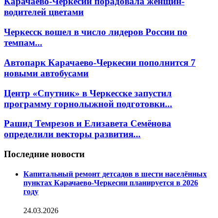
Карачаево-Черкесии порадовала женщин-
водителей цветами
Черкесск вошел в число лидеров России по
темпам...
Автопарк Карачаево-Черкесии пополнится 7
новыми автобусами
Центр «Спутник» в Черкесске запустил
программу горнолыжной подготовки...
Рашид Темрезов и Елизавета Семёнова
определили векторы развития...
Последние новости
Капитальный ремонт детсадов в шести населённых
пунктах Карачаево-Черкесии планируется в 2026
году
24.03.2026