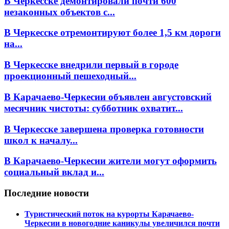
В Черкесске демонтировали почти 600
незаконных объектов с...
В Черкесске отремонтируют более 1,5 км дороги
на...
В Черкесске внедрили первый в городе
проекционный пешеходный...
В Карачаево-Черкесии объявлен августовский
месячник чистоты: субботник охватит...
В Черкесске завершена проверка готовности
школ к началу...
В Карачаево-Черкесии жители могут оформить
социальный вклад и...
Последние новости
Туристический поток на курорты Карачаево-
Черкесии в новогодние каникулы увеличился почти