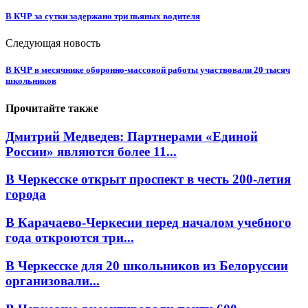
В КЧР за сутки задержано три пьяных водителя
Следующая новость
В КЧР в месячнике оборонно-массовой работы участвовали 20 тысяч
школьников
Прочитайте также
Дмитрий Медведев: Партнерами «Единой
России» являются более 11...
В Черкесске открыт проспект в честь 200-летия
города
В Карачаево-Черкесии перед началом учебного
года откроются три...
В Черкесске для 20 школьников из Белоруссии
организовали...