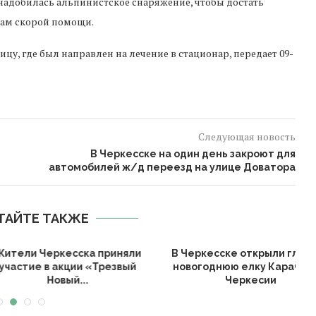
адобилась альпинистское снаряжение, чтобы достать
ам скорой помощи.
у, где был направлен на лечение в стационар, передает 09-
Следующая новость
В Черкесске на один день закроют для
автомобилей ж/д переезд на улице Доватора
ТАЙТЕ ТАКЖЕ
еркесска приняли
В Черкесске открыли главную
в акции «Трезвый
новогоднюю елку Карачаево-
К
Новый...
Черкесии