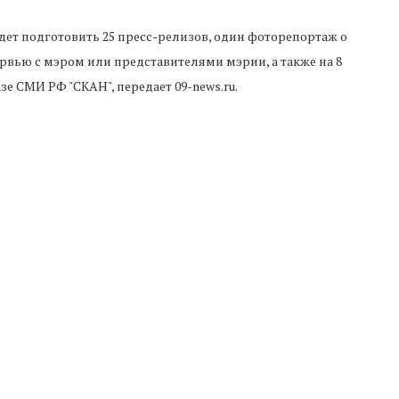
ет подготовить 25 пресс-релизов, один фоторепортаж о
рвью с мэром или представителями мэрии, а также на 8
е СМИ РФ "СКАН", передает 09-news.ru.
Следующая новость
В КЧР спасатели вытащили мужчину из
гаражной ямы
ТАЙТЕ ТАКЖЕ
чаево-Черкесии
«Женское движение Единой
работу по развитию
России» внесет инициативы в
П
ичных платежей
обновленную...