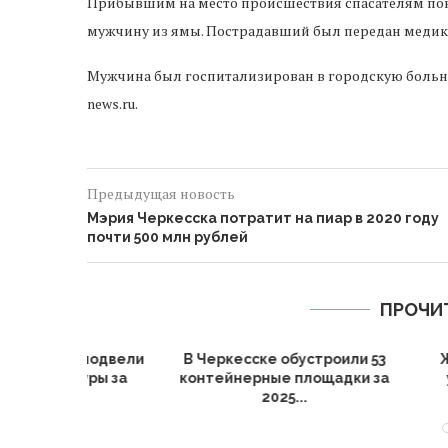
Прибывшим на место происшествия спасателям пон
мужчину из ямы. Пострадавший был передан медик
Мужчина был госпитализирован в городскую больниц
news.ru.
Предыдущая новость
Мэрия Черкесска потратит на пиар в 2020 году
почти 500 млн рублей
ПРОЧИ
ии подвели
В Черкесске обустроили 53
Жители Ч
ьтуры за
контейнерные площадки за
участие 
2025...