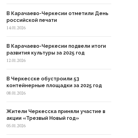
В Карачаево-Черкесии отметили День
российской печати
14.01.2026
В Карачаево-Черкесии подвели итоги
развития культуры за 2025 год
12.01.2026
В Черкесске обустроили 53
контейнерные площадки за 2025 год
08.01.2026
Главная новогодняя елка
В Черкесске прошел веч
Жители Черкесска приняли участие в
арачаево-Черкесии зажглась
памяти генерал-полковн
акции «Трезвый Новый год»
в Черкесске
Солтана Магометова
05.01.2026