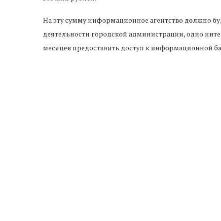
На эту сумму информационное агентство должно буд
деятельности городской администрации, одно инте
месяцев предоставить доступ к информационной баз
Предыдущая новость
Путин подписал указ о праздновании 200-летия
Черкесска
ПРОЧИ
школьников
Владимир Якушев доложил
В Кара
изовали...
президенту Путину об
усиливают 
исполнении его...
безнал