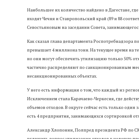
Наибольшее их количество найдено в Дагестане, где
входят Чечня и Ставропольский край (89 и 88 соотв
Севостьяновым на заседании Совета, занимающегос
Как сказал глава департамента Роспотребнадзора по
превышает 4 миллиона тонн. На текущее время на т
но они могут обеспечить утилизацию только 50% отх
частично распределяют по санкционированным места
несанкционированных объектах.
У него есть информация о том, что каждый из реги
Исключением стала Карачаево-Черкесия, где дейст
объемов отходов. В округе сейчас есть только один з
есть 4 предприятия, занимающихся сортировкой от
Александр Хлопонин, Полпред президента РФ по С
включить вопрос утилизации отходов в целевую п