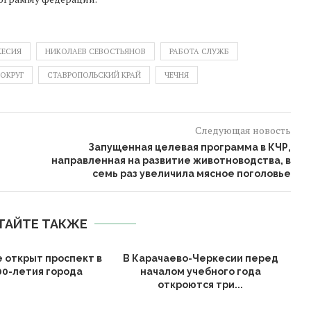
КЕСИЯ
НИКОЛАЕВ СЕВОСТЬЯНОВ
РАБОТА СЛУЖБ
ОКРУГ
СТАВРОПОЛЬСКИЙ КРАЙ
ЧЕЧНЯ
Следующая новость
Запущенная целевая программа в КЧР,
направленная на развитие животноводства, в
семь раз увеличила мясное поголовье
ТАЙТЕ ТАКЖЕ
е открыт проспект в
В Карачаево-Черкесии перед
00-летия города
началом учебного года
откроются три...