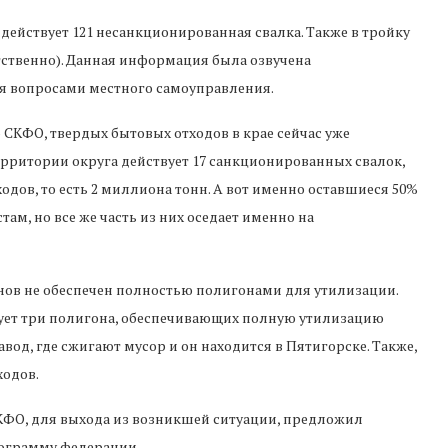
 действует 121 несанкционированная свалка. Также в тройку
етственно). Данная информация была озвучена
я вопросами местного самоуправления.
 СКФО, твердых бытовых отходов в крае сейчас уже
ерритории округа действует 17 санкционированных свалок,
одов, то есть 2 миллиона тонн. А вот именно оставшиеся 50%
м, но все же часть из них оседает именно на
онов не обеспечен полностью полигонами для утилизации.
вует три полигона, обеспечивающих полную утилизацию
авод, где сжигают мусор и он находится в Пятигорске. Также,
ходов.
КФО, для выхода из возникшей ситуации, предложил
рограмму федерации.