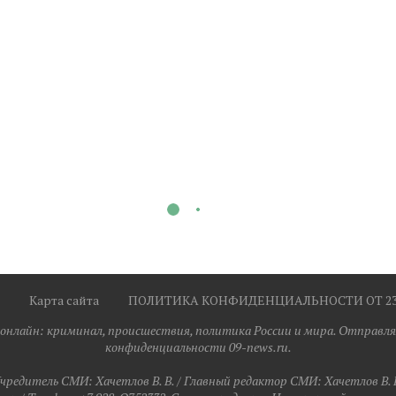
Карта сайта
ПОЛИТИКА КОНФИДЕНЦИАЛЬНОСТИ ОТ 23.0
я онлайн: криминал, происшествия, политика России и мира. Отправля
конфиденциальности 09-news.ru.
чредитель СМИ: Хaчeтлoв B. B. / Главный редактор СМИ: Хaчeтлoв B. 