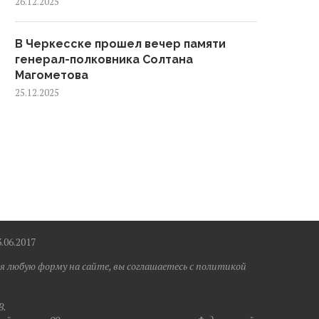
26.12.2025
В Черкесске прошел вечер памяти
генерал-полковника Солтана
Магометова
25.12.2025
6.2017
я любую форму на сайте, вы соглашаетесь с политикой
B.