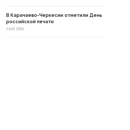
В Карачаево-Черкесии отметили День
российской печати
14.01.2026
В Карачаево-Черкесии подвели итоги
развития культуры за 2025 год
12.01.2026
В Черкесске обустроили 53
контейнерные площадки за 2025 год
08.01.2026
Жители Черкесска приняли участие в
акции «Трезвый Новый год»
05.01.2026