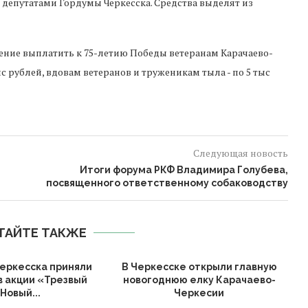
депутатами Гордумы Черкесска. Средства выделят из
шение выплатить к 75-летию Победы ветеранам Карачаево-
с рублей, вдовам ветеранов и труженикам тыла - по 5 тыс
Следующая новость
Итоги форума РКФ Владимира Голубева,
посвященного ответственному собаководству
ТАЙТЕ ТАКЖЕ
еркесска приняли
В Черкесске открыли главную
в акции «Трезвый
новогоднюю елку Карачаево-
К
Новый...
Черкесии