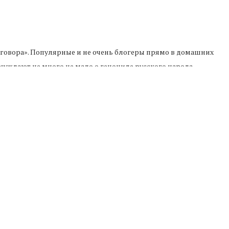
аговора». Популярные и не очень блогеры прямо в домашних
ссуждают не много не мало о геноциде русского народа.
ии, стал популярный в народе противовирусный препарат
действительно так — почему ставший притчей во языцех
ские силовые структуры? По сообщению некоторых
я, МВД, Минобороны и ФСБ закупили примерно 117 тыс.
стрированном в России лекарственном препарате. А это
рат на рынок, провёл экспертизу данных доклинических
ство, эффективность и безопасность. Иное просто
у.