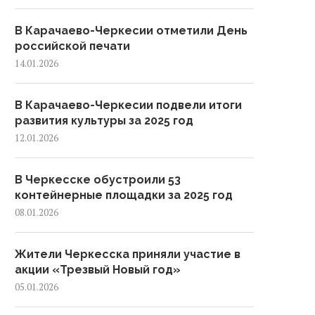
В Карачаево-Черкесии отметили День
российской печати
14.01.2026
В Карачаево-Черкесии подвели итоги
развития культуры за 2025 год
12.01.2026
В Черкесске обустроили 53
контейнерные площадки за 2025 год
08.01.2026
Жители Черкесска приняли участие в
акции «Трезвый Новый год»
Главная новогодняя елка
В Черкесске прошел веч
арачаево-Черкесии зажглась
05.01.2026
памяти генерал-полковн
в Черкесске
Солтана Магометова