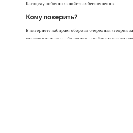
Кагоцелу побочных свойствах беспочвенны.
Кому поверить?
В интернете набирает обороты очередная «теория з
халатах и тапочках с более чем серьёзным видом ра
А виной всему, по мнению любителей конспиролог
Кагоцел.
Казалось бы: где ОРВИ, а где геноцид? И будь оно 
препарат в огромных количествах закупают россий
источников, только за последние 3 года Росгварди
упаковок этого лекарства.
При всём при этом речь идёт об официально зареги
значит, что Минздрав, прежде чем допустить препа
и клинических испытаний, подтверждающих его каче
невозможно, согласно российскому законодательств