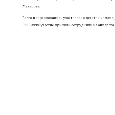
Макарова.
Всего в соревнованиях участвовали десяток команд
РФ. Также участие приняли сотрудники из аппарат
После проведенного соревнования определились и п
за ними следуют полицейские, работающие в МО «Зел
Поздравления также прозвучали от Александра Вихл
Вместе с поздравительной речью он провел церемо
К сведению, сегодня профессия полицейский перес
отделе есть сотрудницы, а всего в органах правопо
пола.
АЛЕКСАНДР ВИХЛЯНЦЕВ
ЗЕЛЕНЧУКСКИЙ РАЙОН
КЧР