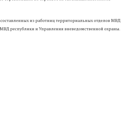
, составленных из работниц территориальных отделов МВД
а МВД республики и Управления вневедомственной охраны.
обедители. Лучше всех стреляют в аппарате МВД, тогда как
енчукский» и в отделе ведомства в Черкесске.
янцева, главы Управления по работе с личным составом.
нию вручения дипломов и кубков участницам.
тала быть исключительно мужской. Практически в каждом
рядка примерно пятая часть – представительницы слабого
МВД ПО КЧР
СОРЕВНОВАНИЯ
ЧЕРКЕССК