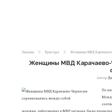
Главная
Культура
Женщины МВД Карачаево-
Женщины МВД Карачаево-
Автор
Д
По ин
Между
соотв
женщин, работающих в МВД региона, было проведен