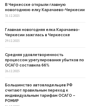
В Черкесске открыли главную
новогоднюю елку Карачаево-Черкесии
31.12.2025
Главная новогодняя елка Карачаево-
Черкесии зажглась в Черкесске
29.12.2025
Средняя удовлетворенность
процессом урегулирования убытков по
ОСАГО составила 66%
Высокопоставленный
Великобритания
26.12.2025
представитель ЕС посетит
рассматривает возможно
Черногорию в рамках
введения ответных пошли
балканского...
американские...
Большинство автовладельцев РФ
считают правильным переход к
индивидуальным тарифам ОСАГО –
РОМИР