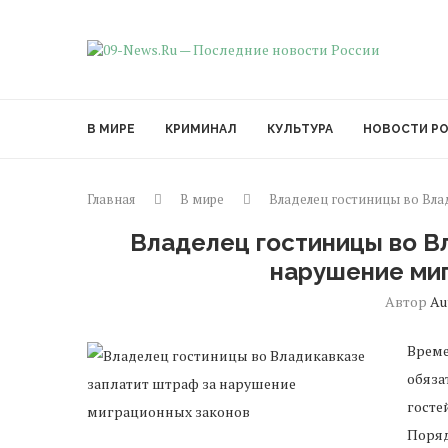
В МИРЕ
КРИМИНАЛ
КУЛЬТУРА
НОВОСТИ Р
Главная
В мире
Владелец гостиницы во Вла
Владелец гостиницы во В
нарушение ми
Автор
Au
Време
обяза
госте
Поряд