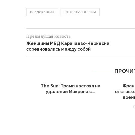
ВЛАДИКАВКАЗ
СЕВЕРНАЯ ОСЕТИЯ
Предыдущая новость
Женщины МВД Карачаево-Черкесии
соревновались между собой
ПРОЧИ
ли после
The Sun: Трамп настоял на
Францу
олоте,...
удалении Макрона с...
отставке 
военно