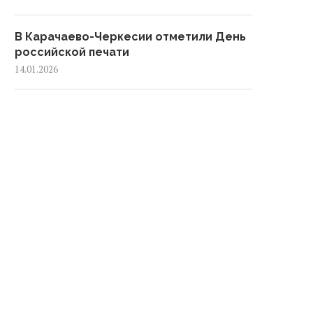
В Карачаево-Черкесии отметили День
российской печати
14.01.2026
В Карачаево-Черкесии подвели итоги
развития культуры за 2025 год
12.01.2026
В Черкесске обустроили 53
контейнерные площадки за 2025 год
08.01.2026
Жители Черкесска приняли участие в
акции «Трезвый Новый год»
05.01.2026