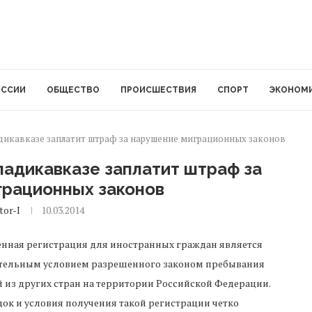
ОССИИ
ОБЩЕСТВО
ПРОИСШЕСТВИЯ
СПОРТ
ЭКОНОМ
дикавказе заплатит штраф за нарушение миграционных законов
ладикавказе заплатит штраф за
грационных законов
tor-I
10.03.2014
нная регистрация для иностранных граждан является
тельным условием разрешенного законом пребывания
й из других стран на территории Российской Федерации.
ок и условия получения такой регистрации четко