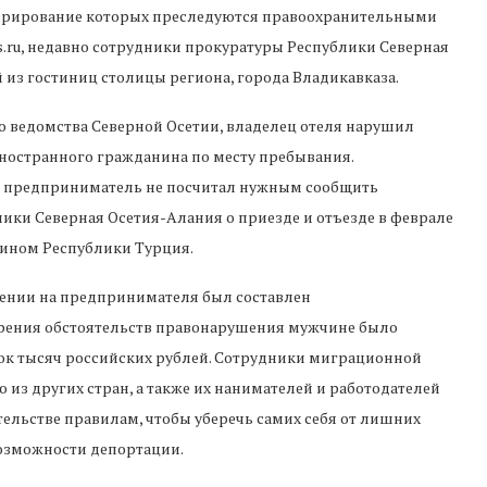
норирование которых преследуются правоохранительными
.ru, недавно сотрудники прокуратуры Республики Северная
из гостиниц столицы региона, города Владикавказа.
 ведомства Северной Осетии, владелец отеля нарушил
иностранного гражданина по месту пребывания.
й предприниматель не посчитал нужным сообщить
ки Северная Осетия-Алания о приезде и отъезде в феврале
ином Республики Турция.
шении на предпринимателя был составлен
трения обстоятельств правонарушения мужчине было
рок тысяч российских рублей. Сотрудники миграционной
з других стран, а также их нанимателей и работодателей
ельстве правилам, чтобы уберечь самих себя от лишних
возможности депортации.