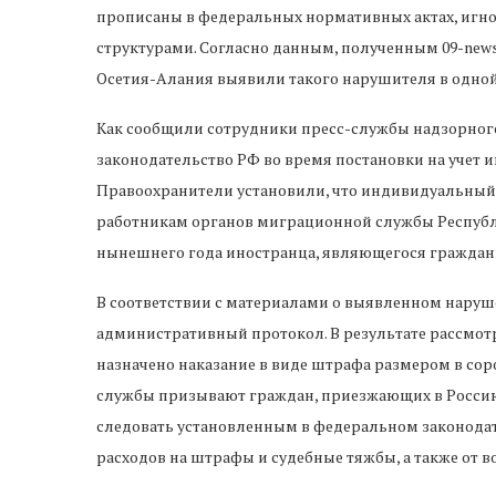
прописаны в федеральных нормативных актах, иг
структурами. Согласно данным, полученным 09-news
Осетия-Алания выявили такого нарушителя в одной 
Как сообщили сотрудники пресс-службы надзорного
законодательство РФ во время постановки на учет 
Правоохранители установили, что индивидуальны
работникам органов миграционной службы Республи
нынешнего года иностранца, являющегося граждан
В соответствии с материалами о выявленном нару
административный протокол. В результате рассмо
назначено наказание в виде штрафа размером в со
службы призывают граждан, приезжающих в Россию и
следовать установленным в федеральном законодат
расходов на штрафы и судебные тяжбы, а также от 