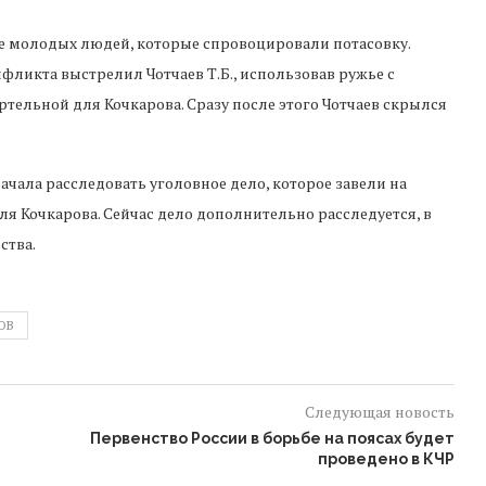
пе молодых людей, которые спровоцировали потасовку.
онфликта выстрелил Чотчаев Т.Б., использовав ружье с
ртельной для Кочкарова. Сразу после этого Чотчаев скрылся
чала расследовать уголовное дело, которое завели на
иля Кочкарова. Сейчас дело дополнительно расследуется, в
ства.
ОВ
Следующая новость
Первенство России в борьбе на поясах будет
проведено в КЧР