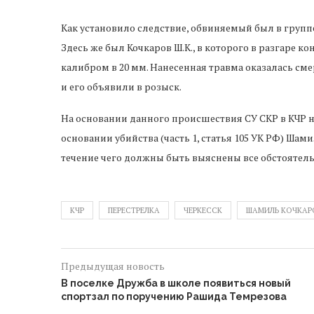
Как установило следствие, обвиняемый был в груп
Здесь же был Кочкаров Ш.К., в которого в разгаре к
калибром в 20 мм. Нанесенная травма оказалась сме
и его объявили в розыск.
На основании данного происшествия СУ СКР в КЧР на
основании убийства (часть 1, статья 105 УК РФ) Шам
течение чего должны быть выяснены все обстоятель
КЧР
ПЕРЕСТРЕЛКА
ЧЕРКЕССК
ШАМИЛЬ КОЧКАР
Предыдущая новость
В поселке Дружба в школе появиться новый
спортзал по поручению Рашида Темрезова