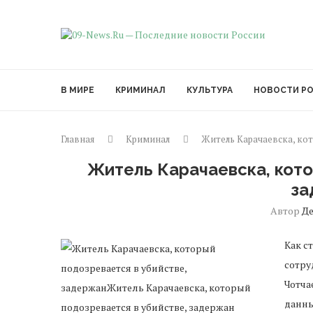
В МИРЕ
КРИМИНАЛ
КУЛЬТУРА
НОВОСТИ Р
Главная
Криминал
Житель Карачаевска, кот
Житель Карачаевска, кото
за
Автор
Д
Как с
сотру
Чотча
данны