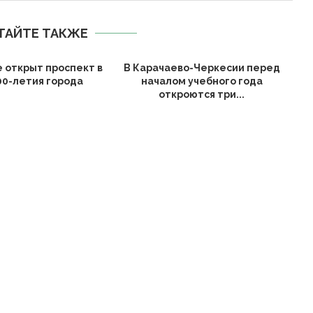
ТАЙТЕ ТАКЖЕ
е открыт проспект в
В Карачаево-Черкесии перед
00-летия города
началом учебного года
откроются три...