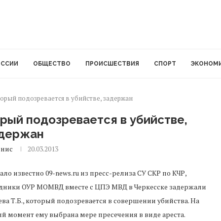
ОССИИ
ОБЩЕСТВО
ПРОИСШЕСТВИЯ
СПОРТ
ЭКОНОМ
орый подозревается в убийстве, задержан
рый подозревается в убийстве,
держан
енис
20.03.2013
тало известно 09-news.ru из пресс-релиза СУ СКР по КЧР,
дники ОУР МОМВД вместе с ЦПЭ МВД в Черкесске задержали
ева Т.Б., который подозревается в совершении убийства. На
й момент ему выбрана мере пресечения в виде ареста.