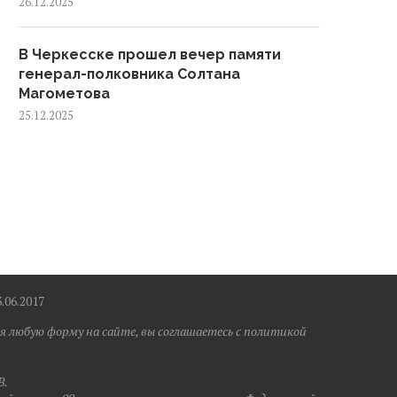
26.12.2025
В Черкесске прошел вечер памяти
генерал-полковника Солтана
Магометова
25.12.2025
6.2017
я любую форму на сайте, вы соглашаетесь с политикой
B.