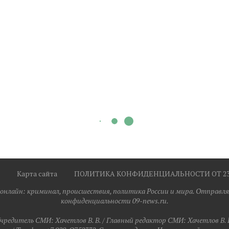
Карта сайта
ПОЛИТИКА КОНФИДЕНЦИАЛЬНОСТИ ОТ 23.0
я онлайн: криминал, происшествия, политика России и мира. Отправля
конфиденциальности 09-news.ru.
чредитель СМИ: Хaчeтлoв B. B. / Главный редактор СМИ: Хaчeтлoв B. 