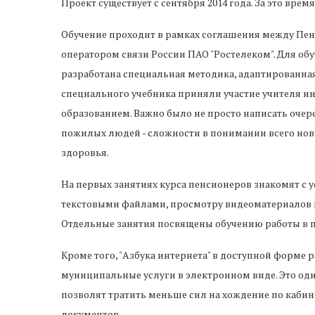
Проект существует с сентября 2014 года. За это вр
Обучение проходит в рамках соглашения между П
оператором связи России ПАО "Ростелеком". Для о
разработана специальная методика, адаптированная
специального учебника приняли участие учителя и
образованием. Важно было не просто написать очер
пожилых людей - сложности в понимании всего но
здоровья.
На первых занятиях курса пенсионеров знакомят с 
текстовыми файлами, просмотру видеоматериалов 
Отдельные занятия посвящены обучению работы в по
Кроме того, "Азбука интернета" в доступной форме 
муниципальные услуги в электронном виде. Это оди
позволят тратить меньше сил на хождение по каби
документов.