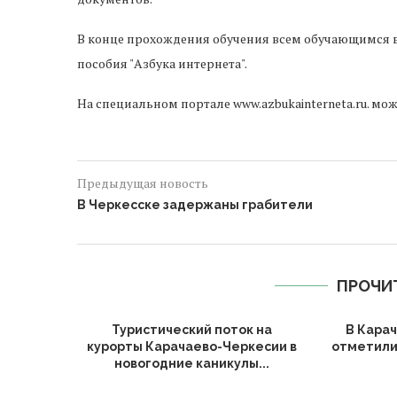
В конце прохождения обучения всем обучающимся 
пособия "Азбука интернета".
На специальном портале www.azbukainterneta.ru. мож
Предыдущая новость
В Черкесске задержаны грабители
ПРОЧИ
Туристический поток на
В Кара
курорты Карачаево-Черкесии в
отметили
новогодние каникулы...