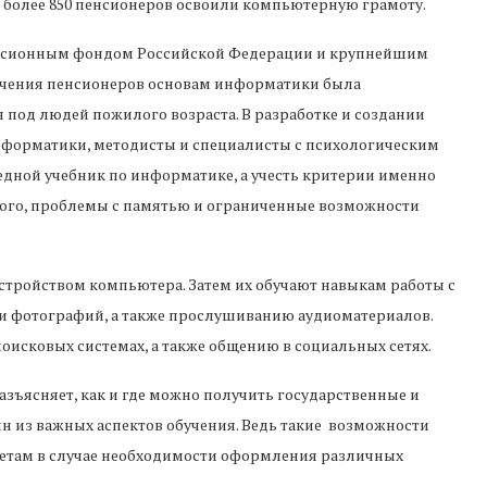
емя более 850 пенсионеров освоили компьютерную грамоту.
енсионным фондом Российской Федерации и крупнейшим
бучения пенсионеров основам информатики была
 под людей пожилого возраста. В разработке и создании
нформатики, методисты и специалисты с психологическим
едной учебник по информатике, а учесть критерии именно
вого, проблемы с памятью и ограниченные возможности
устройством компьютера. Затем их обучают навыкам работы с
и фотографий, а также прослушиванию аудиоматериалов.
исковых системах, а также общению в социальных сетях.
разъясняет, как и где можно получить государственные и
н из важных аспектов обучения. Ведь такие возможности
нетам в случае необходимости оформления различных