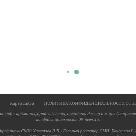
Карта сайта
ПОЛИТИКА КОНФИДЕНЦИАЛЬНОСТИ ОТ 23.0
я онлайн: криминал, происшествия, политика России и мира. Отправля
конфиденциальности 09-news.ru.
чредитель СМИ: Хaчeтлoв B. B. / Главный редактор СМИ: Хaчeтлoв B. 