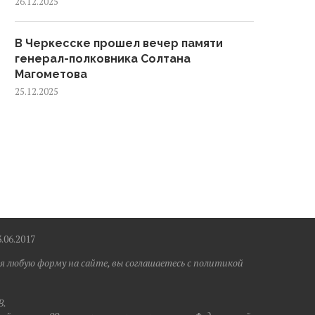
26.12.2025
В Черкесске прошел вечер памяти
генерал-полковника Солтана
Магометова
25.12.2025
6.2017
я любую форму на сайте, вы соглашаетесь с политикой
B.