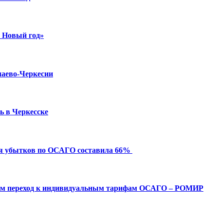
й Новый год»
чаево-Черкесии
ь в Черкесске
ия убытков по ОСАГО составила 66%
ым переход к индивидуальным тарифам ОСАГО – РОМИР