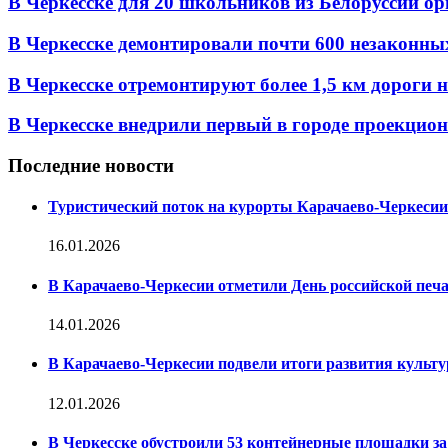
В Черкесске для 20 школьников из Белоруссии ор
В Черкесске демонтировали почти 600 незаконных 
В Черкесске отремонтируют более 1,5 км дороги на
В Черкесске внедрили первый в городе проекцио
Последние новости
Туристический поток на курорты Карачаево-Черкесии
16.01.2026
В Карачаево-Черкесии отметили День российской печ
14.01.2026
В Карачаево-Черкесии подвели итоги развития культур
12.01.2026
В Черкесске обустроили 53 контейнерные площадки за 