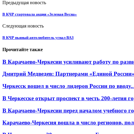
Предыдущая новость
В КЧР стартовала акция «Зеленая Весна»
Следующая новость
В КЧР пьяный автолюбитель угнал ВАЗ
Прочитайте также
В Карачаево-Черкесии усиливают работу по раз
Дмитрий Медведев: Партнерами «Единой России» я
Черкесск вошел в число лидеров России по вводу..
В Черкесске открыт проспект в честь 200-летия г
В Карачаево-Черкесии перед началом учебного год
Карачаево-Черкесия вошла в число регионов, пол