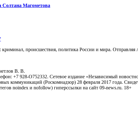
а Солтана Магометова
7
: криминал, происшествия, политика России и мира. Отправляя 
eтлoв B. B.
лефон: +7 928-O752332. Сетевое издание «Независимый новостно
овых коммуникаций (Роскомнадзор) 28 февраля 2017 года. Свиде
тегов noindex и nofollow) гиперссылки на сайт 09-news.ru. 18+