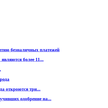
витию безналичных платежей
вляются более 11...
.
орода
а откроются три...
учивших одобрение на...