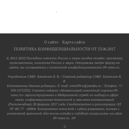
О сайте
Карта сайта
ПОЛИТИКА КОНФИДЕНЦИАЛЬНОСТИ ОТ 23.06.2017
© 2012-2022 Последние новости России и мира сегодня онлайн: криминал,
происшествия, политика России и мира. Отправляя любую форму на
сайте, вы соглашаетесь с политикой конфиденциальности 09-news.ru.
Учредитель СМИ: Хaчeтлoв B. B. / Главный редактор СМИ: Хaчeтлoв B.
B.
Контактные данные редакции: E-mail: news09ru@yandex.ru / Телефон: +7
928-O752332. Сетевое издание «Независимый новостной портал 09-
news.ru» зарегистрировано в Федеральной службе по надзору в сфере
связи, информационных технологий и массовых коммуникаций
(Роскомнадзор) 28 февраля 2017 года. Свидетельство о регистрации ЭЛ
№ ФС 77 - 68804. Копирование новостей с сайта разрешено, только с
установкой активной (без тегов noindex и nofollow) гиперссылки на сайт
09-news.ru. 18+