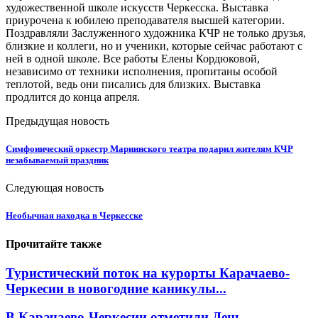
художественной школе искусств Черкесска. Выставка
приурочена к юбилею преподавателя высшей категории.
Поздравляли Заслуженного художника КЧР не только друзья,
близкие и коллеги, но и ученики, которые сейчас работают с
ней в одной школе. Все работы Елены Кордюковой,
независимо от техники исполнения, пропитаны особой
теплотой, ведь они писались для близких. Выставка
продлится до конца апреля.
Предыдущая новость
Симфонический оркестр Мариинского театра подарил жителям КЧР
незабываемый праздник
Следующая новость
Необычная находка в Черкесске
Прочитайте также
Туристический поток на курорты Карачаево-
Черкесии в новогодние каникулы...
В Карачаево-Черкесии отметили День