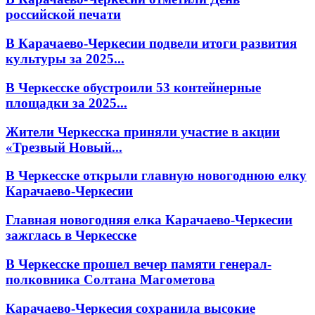
российской печати
В Карачаево-Черкесии подвели итоги развития
культуры за 2025...
В Черкесске обустроили 53 контейнерные
площадки за 2025...
Жители Черкесска приняли участие в акции
«Трезвый Новый...
В Черкесске открыли главную новогоднюю елку
Карачаево-Черкесии
Главная новогодняя елка Карачаево-Черкесии
зажглась в Черкесске
В Черкесске прошел вечер памяти генерал-
полковника Солтана Магометова
Карачаево-Черкесия сохранила высокие