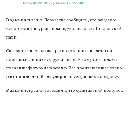
В администрации Черкесска сообщили, что вандалы
испортили фигурки гномов, украшающие Покровский
парк.
Сказочные персонажи, расположенные на детской
площадке, лишились рук и носов. К тому же вандалы
повалили фигурки на землю. Все произошедшее очень
расстроило детей, регулярно посещающих площадку.
В администрации сообщили, что хулиганский поступок
был совершен ночью, и назвали поведение хулиганов
"недопустимым", передает 09-news.ru.
Предыдущая новость