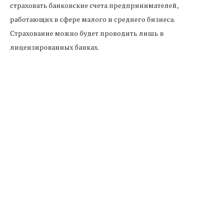
страховать банковские счета предпринимателей,
работающих в сфере малого и среднего бизнеса.
Страхование можно будет проводить лишь в
лицензированных банках.
В случае утверждения изменений, будут внесены поправки
к закону о введении в стране многоуровневой системы
банков.
Большой интерес такие изменения будут представлять, в
первую очередь, для малых предпринимателей.
Кредитные организации станут более востребованными,
так как счета будут находиться под защитой.
На данный момент данная идея обсуждается властями РФ.