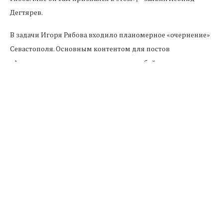
Дегтярев.
В задачи Игоря Рябова входило планомерное «очернение»
Севастополя. Основным контентом для постов
«Апостолаки» становились различные байки и домыслы,
выдаваемые за «инсайды», одним из поставщиков
которых, по словам Дегтярева, иногда становился даже
министр информационной политики Крыма Дмитрий
Полонский. В его обществе Рябова можно было видеть на
медиафоруме и других мероприятиях крымского
правительства.
На вопрос, не боится ли Дегтярев того, что Рябов может
подать на него в суд после этого признания, он ответил:
«Это его право. Есть неопровержимые доказательства
того, о чем я только что сказал. Доказательства, которые в