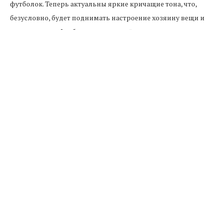
футболок. Теперь актуальны яркие кричащие тона, что,
безусловно, будет поднимать настроение хозяину вещи и
окружающим. Футболка поло подойдет вам, если вы
успешный и уверенный в себе мужчина. В данной модели
сочетаются сразу несколько стилей, классический, ретро и
спортивный. В нынешнем году в отличии от прошлого
года носить рубашку поло нужно будет носить с не
поднятым воротом. Также в этом году стало не
обязательно заправлять рубашку в брюки. Потому что эта
модель футболки универсальна. Сегодня вы пойдете в ней
в спорт-зал, завтра в кафе, а послезавтра оденете её под
пиджак. Это качество и является главным в футболке поло.
У данного вида футболок есть проблема- это сворачивание
ворота. Это можно предотвратить. При стирке нужно
вывернуть вещь на изнаночную сторону, воротник должен
быть застегнут. Так же можете купить специальные