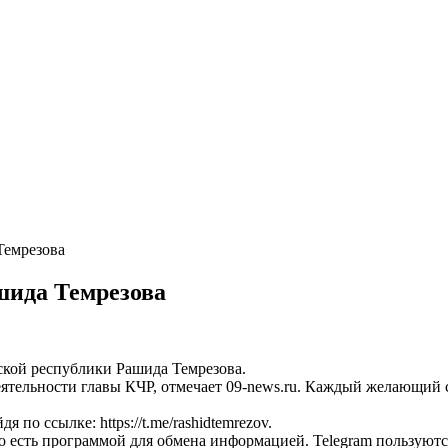
Темрезова
шида Темрезова
ской республики Рашида Темрезова.
 деятельности главы КЧР, отмечает 09-news.ru. Каждый желающ
по ссылке: https://t.me/rashidtemrezov.
то есть программой для обмена информацией. Telegram пользуют