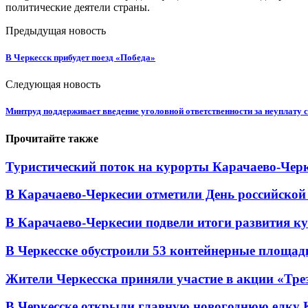
политические деятели страны.
Предыдущая новость
В Черкесск прибудет поезд «Победа»
Следующая новость
Минтруд поддерживает введение уголовной ответственности за неуплату 
Прочитайте также
Туристический поток на курорты Карачаево-Черк
В Карачаево-Черкесии отметили День российской
В Карачаево-Черкесии подвели итоги развития кул
В Черкесске обустроили 53 контейнерные площадки
Жители Черкесска приняли участие в акции «Тре
В Черкесске открыли главную новогоднюю елку 