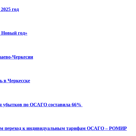
2025 год
й Новый год»
чаево-Черкесии
ь в Черкесске
ия убытков по ОСАГО составила 66%
ым переход к индивидуальным тарифам ОСАГО – РОМИР