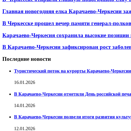
Главная новогодняя елка Карачаево-Черкесии заж
В Черкесске прошел вечер памяти генерал-полк
Карачаево-Черкесия сохранила высокие позиции 
В Карачаево-Черкесии зафиксирован рост заболе
Последние новости
Туристический поток на курорты Карачаево-Черкесии
16.01.2026
В Карачаево-Черкесии отметили День российской печ
14.01.2026
В Карачаево-Черкесии подвели итоги развития культур
12.01.2026