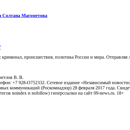
а Солтана Магометова
7
: криминал, происшествия, политика России и мира. Отправляя 
eтлoв B. B.
лефон: +7 928-O752332. Сетевое издание «Независимый новостно
овых коммуникаций (Роскомнадзор) 28 февраля 2017 года. Свиде
тегов noindex и nofollow) гиперссылки на сайт 09-news.ru. 18+