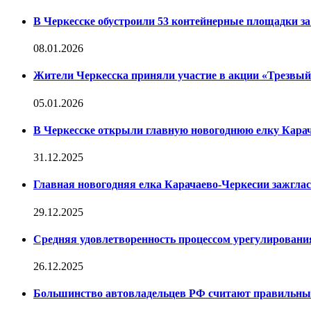
В Черкесске обустроили 53 контейнерные площадки за 
08.01.2026
Жители Черкесска приняли участие в акции «Трезвы
05.01.2026
В Черкесске открыли главную новогоднюю елку Кара
31.12.2025
Главная новогодняя елка Карачаево-Черкесии зажглас
29.12.2025
Средняя удовлетворенность процессом урегулирован
26.12.2025
Большинство автовладельцев РФ считают правильн