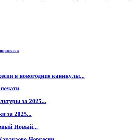
соцвзносов
есии в новогодние каникулы...
 печати
ьтуры за 2025...
 за 2025...
звый Новый...
Карачаево-Черкесии