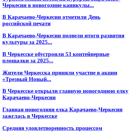
Черкесии в новогодние каникулы...
В Карачаево-Черкесии отметили День
российской печати
В Карачаево-Черкесии подвели итоги развития
культуры за 2025...
В Черкесске обустроили 53 контейнерные
площадки за 2025...
Жители Черкесска приняли участие в акции
«Трезвый Новый...
В Черкесске открыли главную новогоднюю елку
Карачаево-Черкесии
Главная новогодняя елка Карачаево-Черкесии
зажглась в Черкесске
Средняя удовлетворенность процессом