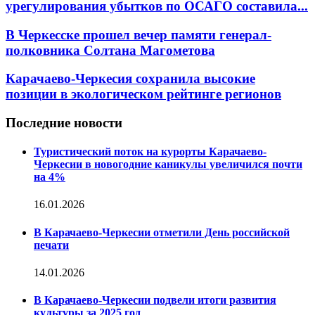
урегулирования убытков по ОСАГО составила...
В Черкесске прошел вечер памяти генерал-
полковника Солтана Магометова
Карачаево-Черкесия сохранила высокие
позиции в экологическом рейтинге регионов
Последние новости
Туристический поток на курорты Карачаево-
Черкесии в новогодние каникулы увеличился почти
на 4%
16.01.2026
В Карачаево-Черкесии отметили День российской
печати
14.01.2026
В Карачаево-Черкесии подвели итоги развития
культуры за 2025 год