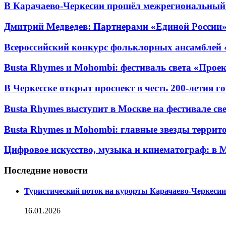
В Карачаево-Черкесии прошёл межрегиональный
Дмитрий Медведев: Партнерами «Единой России» я
Всероссийский конкурс фольклорных ансамблей «
Busta Rhymes и Mohombi: фестиваль света «Проек
В Черкесске открыт проспект в честь 200-летия г
Busta Rhymes выступит в Москве на фестивале свет
Busta Rhymes и Mohombi: главные звезды территор
Цифровое искусство, музыка и кинематограф: в М
Последние новости
Туристический поток на курорты Карачаево-Черкесии
16.01.2026