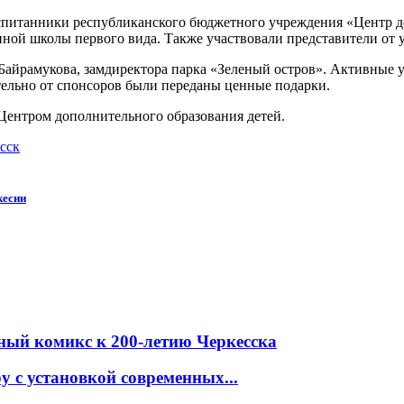
спитанники республиканского бюджетного учреждения «Центр д
ной школы первого вида. Также участвовали представители от 
айрамукова, замдиректора парка «Зеленый остров». Активные 
ельно от спонсоров были переданы ценные подарки.
 Центром дополнительного образования детей.
сск
кесии
ный комикс к 200-летию Черкесска
 с установкой современных...