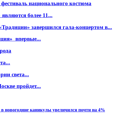
 фестиваль национального костюма
вляются более 11...
Традиции» завершился гала-концертом в...
ция» впервые...
орода
а...
ии света...
оскве пройдет...
 в новогодние каникулы увеличился почти на 4%