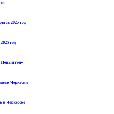
ати
ы за 2025 год
2025 год
й Новый год»
чаево-Черкесии
ь в Черкесске