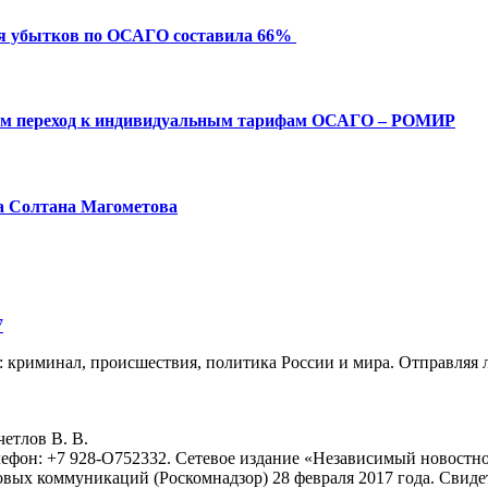
ия убытков по ОСАГО составила 66%
ым переход к индивидуальным тарифам ОСАГО – РОМИР
а Солтана Магометова
7
: криминал, происшествия, политика России и мира. Отправляя 
eтлoв B. B.
лефон: +7 928-O752332. Сетевое издание «Независимый новостно
овых коммуникаций (Роскомнадзор) 28 февраля 2017 года. Свиде