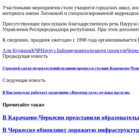
Участниками мероприятия стали учащиеся городских школ, во
интерната имени Латоковой и специализированной коррекцион
Присутствующие прослушали благодарственную речь Науруза Б
Управления Росприроднадзора республики. При этом дополнит
К сведению, праздник ежегодно с 1998 года организовывается
Али Куджиев
КЧР
Науруз Байрамуков
реализация проектов
Черке
Предыдущая новость
Строевой смотр подразделений полиции прошел в столице Карачаево-Чер
Следующая новость
В Кисловодске работает экспозиция «Времена года: музыка пастели»
Прочитайте также
В Карачаево-Черкесии представили образователь
В Черкесске обновляют дорожную инфраструктуру