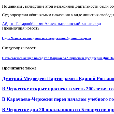
По данным , вследствие этой незаконной деятельности были о
Суд определил обвиняемым наказания в виде лишения свободы н
Айдын Гафаров
Марьям Алиева
материнский капитал
суд
Предыдущая новость
Суд в Черкесске продлил срок задержания Адлана Бицоева
Следующая новость
Пять сотен саженцев высадят в Карачаево-Черкесии в преддверии Дня П
Прочитайте также
Дмитрий Медведев: Партнерами «Единой России» я
В Черкесске открыт проспект в честь 200-летия г
В Карачаево-Черкесии перед началом учебного год
В Черкесске для 20 школьников из Белоруссии ор