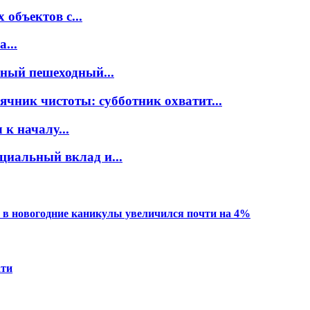
объектов с...
...
нный пешеходный...
ячник чистоты: субботник охватит...
к началу...
циальный вклад и...
 в новогодние каникулы увеличился почти на 4%
ати