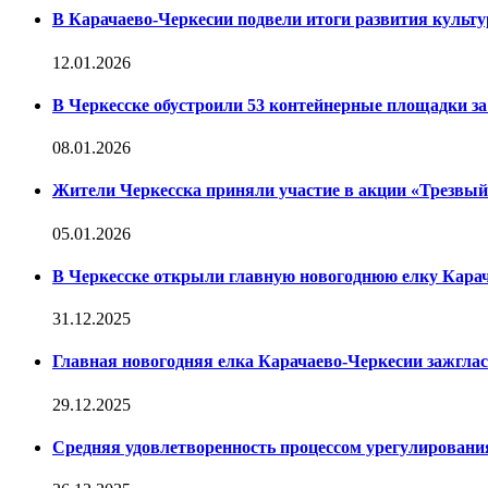
В Карачаево-Черкесии подвели итоги развития культур
12.01.2026
В Черкесске обустроили 53 контейнерные площадки за 
08.01.2026
Жители Черкесска приняли участие в акции «Трезвы
05.01.2026
В Черкесске открыли главную новогоднюю елку Кара
31.12.2025
Главная новогодняя елка Карачаево-Черкесии зажглас
29.12.2025
Средняя удовлетворенность процессом урегулирован