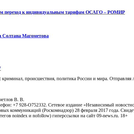
ым переход к индивидуальным тарифам ОСАГО – РОМИР
а Солтана Магометова
7
: криминал, происшествия, политика России и мира. Отправляя 
eтлoв B. B.
лефон: +7 928-O752332. Сетевое издание «Независимый новостно
овых коммуникаций (Роскомнадзор) 28 февраля 2017 года. Свиде
тегов noindex и nofollow) гиперссылки на сайт 09-news.ru. 18+