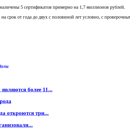
бналичены 5 сертификатов примерно на 1,7 миллионов рублей.
а срок от года до двух с половиной лет условно, с проверочны
обеды
вляются более 11...
орода
а откроются три...
ганизовали...