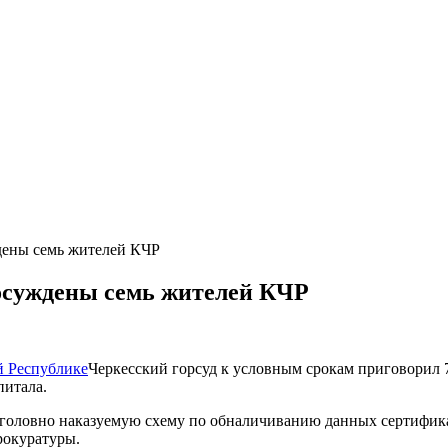
дены семь жителей КЧР
 осуждены семь жителей КЧР
Черкесский горсуд к условным срокам приговорил 
питала.
оловно наказуемую схему по обналичиванию данных сертификато
прокуратуры.