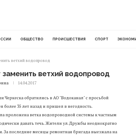
ОССИИ
ОБЩЕСТВО
ПРОИСШЕСТВИЯ
СПОРТ
ЭКОНОМ
менить ветхий водопровод
 заменить ветхий водопровод
рина
14.04.2017
и Черкеска обратились в АО "Водоканал" с просьбой
 более 35 лет назад и пришел в негодность.
была проложена ветка водопроводной системы к частным
одически давать течь. Жители ул. Дружбы неоднократно
ти. За последние месяцы ремонтная бригада выезжала на