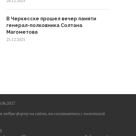
26.12.2025
В Черкесске прошел вечер памяти
генерал-полковника Солтана
Магометова
25.12.2025
6.2017
я любую форму на сайте, вы соглашаетесь с политикой
B.