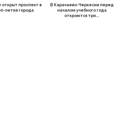
е открыт проспект в
В Карачаево-Черкесии перед
00-летия города
началом учебного года
откроются три...