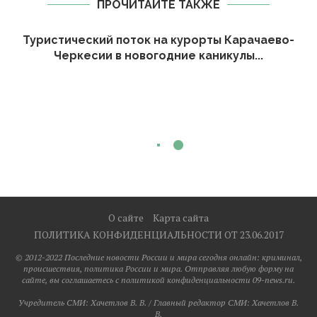
ПРОЧИТАЙТЕ ТАКЖЕ
Туристический поток на курорты Карачаево-
Черкесии в новогодние каникулы...
О сайте
Карта сайта
ПОЛИТИКА КОНФИДЕНЦИАЛЬНОСТИ ОТ 23.06.2017
© 2012-2022 Последние новости России и мира сегодня онлайн: криминал,
происшествия, политика России и мира. Отправляя любую форму на
сайте, вы соглашаетесь с политикой конфиденциальности 09-news.ru.
Учредитель СМИ: Хaчeтлoв B. B. / Главный редактор СМИ: Хaчeтлoв B.
B.