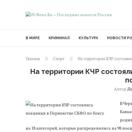
В МИРЕ
КРИМИНАЛ
КУЛЬТУРА
НОВОСТИ Р
Главная
Спорт
На территории КЧР состояли
На территории КЧР состоял
п
Автор
Д
В Чер
Кавка
родив
на 18 категорий, которые распределились на 98 пое