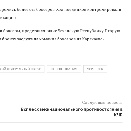
боролись более ста боксеров. Ход поединков контролировали
фикацию.
и боксеры, представляющие Чеченскую Республику. Вторую
а бронзу заслужила команда боксеров из Карачаево-
КИЙ ФЕДЕРАЛЬНЫЙ ОКРУГ
СОРЕВНОВАНИЯ
ЧЕРКЕССК
Следующая новость
Всплеск межнационального противостояния в
КЧР