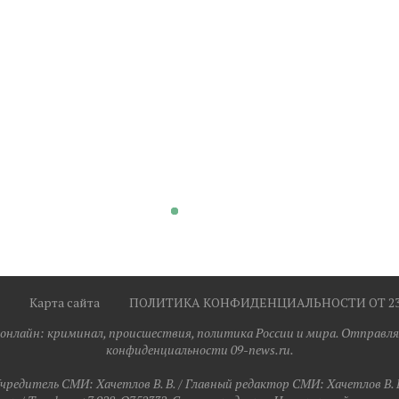
Карта сайта
ПОЛИТИКА КОНФИДЕНЦИАЛЬНОСТИ ОТ 23.0
я онлайн: криминал, происшествия, политика России и мира. Отправля
конфиденциальности 09-news.ru.
чредитель СМИ: Хaчeтлoв B. B. / Главный редактор СМИ: Хaчeтлoв B. 