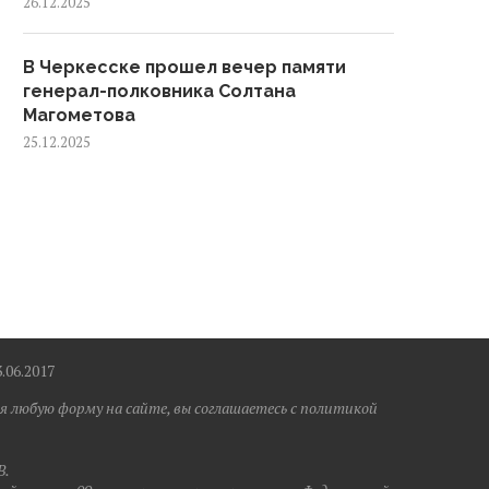
26.12.2025
В Черкесске прошел вечер памяти
генерал-полковника Солтана
Магометова
25.12.2025
6.2017
я любую форму на сайте, вы соглашаетесь с политикой
B.