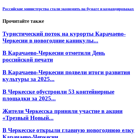
Российские министерства стали экономить на бумаге и командироваках
Прочитайте также
Туристический поток на курорты Карачаево-
Черкесии в новогодние каникулы...
В Карачаево-Черкесии отметили День
российской печати
В Карачаево-Черкесии подвели итоги развития
культуры за 2025...
В Черкесске обустроили 53 контейнерные
площадки за 2025...
Жители Черкесска приняли участие в акции
«Трезвый Новый...
В Черкесске открыли главную новогоднюю елку
Карачаево-Черкесии