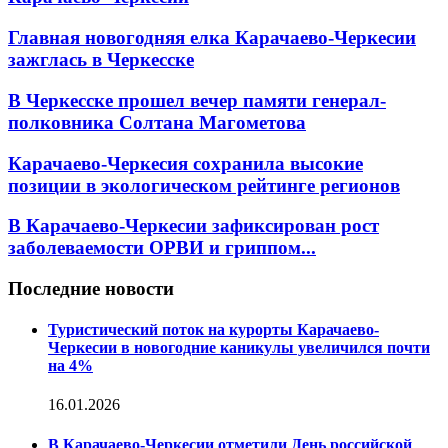
Главная новогодняя елка Карачаево-Черкесии
зажглась в Черкесске
В Черкесске прошел вечер памяти генерал-
полковника Солтана Магометова
Карачаево-Черкесия сохранила высокие
позиции в экологическом рейтинге регионов
В Карачаево-Черкесии зафиксирован рост
заболеваемости ОРВИ и гриппом...
Последние новости
Туристический поток на курорты Карачаево-
Черкесии в новогодние каникулы увеличился почти
на 4%
16.01.2026
В Карачаево-Черкесии отметили День российской