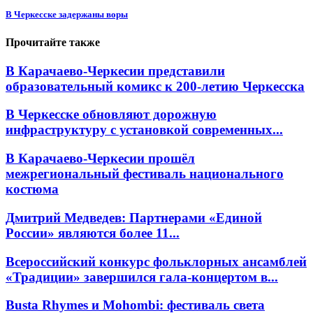
В Черкесске задержаны воры
Прочитайте также
В Карачаево-Черкесии представили
образовательный комикс к 200-летию Черкесска
В Черкесске обновляют дорожную
инфраструктуру с установкой современных...
В Карачаево-Черкесии прошёл
межрегиональный фестиваль национального
костюма
Дмитрий Медведев: Партнерами «Единой
России» являются более 11...
Всероссийский конкурс фольклорных ансамблей
«Традиции» завершился гала-концертом в...
Busta Rhymes и Mohombi: фестиваль света