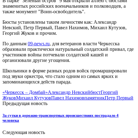
В парке "Зеленый остров" 9 мая открыли аллею с бюстами
знаменитых российских военачальников и полководцев, а
также монумент "Воин-освободитель".
Бюсты установлены таким личностям как: Александр
Невский, Петр Первый, Павел Нахимов, Михаил Кутузов,
Георгий Жуков и прочим.
По данным
09-news.ru
, для ветеранов власти Черкесска
образовали практически натуральный солдатский привал, где
участников войны потчевали солдатской кашей и
организовали другие угощения.
Школьники в форме разных родов войск промаршировали
под звуки оркестра, что стало одним из самых ярких и
запоминающихся действ парада.
«Черкесск – Домбай»
Александр Невский
бюст
Георгий
Жуков
Михаил Кутузов
Павел Нахимов
памятник
Петр Первый
Предыдущая новость
За сутки в дорожно-транспортных происшествиях пострадало 4
человека
Следующая новость